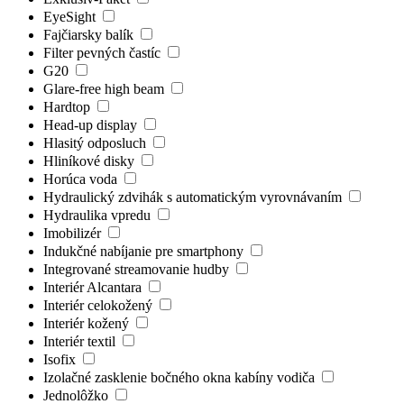
EyeSight
Fajčiarsky balík
Filter pevných častíc
G20
Glare-free high beam
Hardtop
Head-up display
Hlasitý odposluch
Hliníkové disky
Horúca voda
Hydraulický zdvihák s automatickým vyrovnávaním
Hydraulika vpredu
Imobilizér
Indukčné nabíjanie pre smartphony
Integrované streamovanie hudby
Interiér Alcantara
Interiér celokožený
Interiér kožený
Interiér textil
Isofix
Izolačné zasklenie bočného okna kabíny vodiča
Jednolôžko