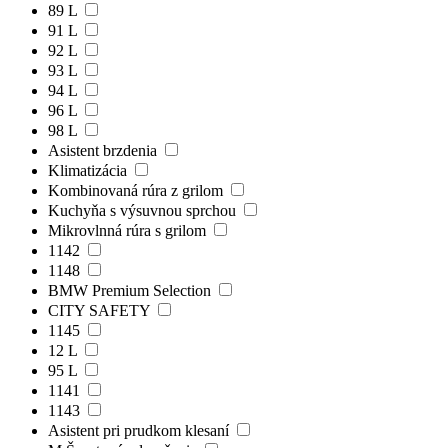
89 L
91 L
92 L
93 L
94 L
96 L
98 L
Asistent brzdenia
Klimatizácia
Kombinovaná rúra z grilom
Kuchyňa s výsuvnou sprchou
Mikrovlnná rúra s grilom
1142
1148
BMW Premium Selection
CITY SAFETY
1145
12 L
95 L
1141
1143
Asistent pri prudkom klesaní