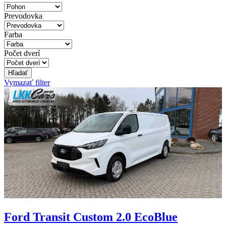
Prevodovka
Farba
Počet dverí
Hľadať
Vymazať filter
Ford Transit Custom 2.0 EcoBlue