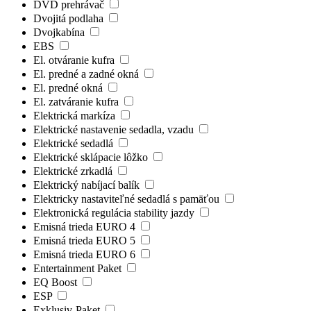
DVD prehrávač
Dvojitá podlaha
Dvojkabína
EBS
El. otváranie kufra
El. predné a zadné okná
El. predné okná
El. zatváranie kufra
Elektrická markíza
Elektrické nastavenie sedadla, vzadu
Elektrické sedadlá
Elektrické sklápacie lôžko
Elektrické zrkadlá
Elektrický nabíjací balík
Elektricky nastaviteľné sedadlá s pamäťou
Elektronická regulácia stability jazdy
Emisná trieda EURO 4
Emisná trieda EURO 5
Emisná trieda EURO 6
Entertainment Paket
EQ Boost
ESP
Exklusiv-Paket