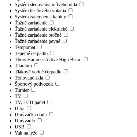
Systém sledovania mŕtveho uhla
Systém tiesňového volania
Systém zatemnenia kabíny
Ťažné zariadenie
Ťažné zariadenie elektrické
Ťažné zariadenie otočné
Ťažné zariadenie pevné
Tempomat
Tepelné čerpadlo
Thors Hammer Active High Beam
Titanium
Tlakové vodné čerpadlo
Tónované sklá
Športový podvozok
Turnier
TV
TV, LCD panel
Ultra
Umývačka riadu
Umývadlo
USB
Vak na lyže