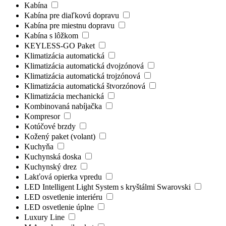
Kabína
Kabína pre diaľkovú dopravu
Kabína pre miestnu dopravu
Kabína s lôžkom
KEYLESS-GO Paket
Klimatizácia automatická
Klimatizácia automatická dvojzónová
Klimatizácia automatická trojzónová
Klimatizácia automatická štvorzónová
Klimatizácia mechanická
Kombinovaná nabíjačka
Kompresor
Kotúčové brzdy
Kožený paket (volant)
Kuchyňa
Kuchynská doska
Kuchynský drez
Lakťová opierka vpredu
LED Intelligent Light System s kryštálmi Swarovski
LED osvetlenie interiéru
LED osvetlenie úplne
Luxury Line