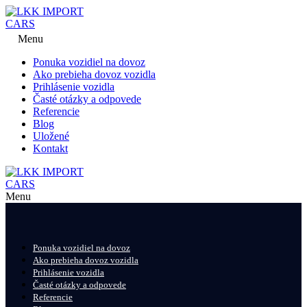
Menu
Ponuka vozidiel na dovoz
Ako prebieha dovoz vozidla
Prihlásenie vozidla
Časté otázky a odpovede
Referencie
Blog
Uložené
Kontakt
Menu
Ponuka vozidiel na dovoz
Ako prebieha dovoz vozidla
Prihlásenie vozidla
Časté otázky a odpovede
Referencie