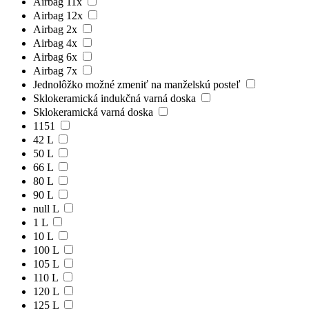
Airbag 11x
Airbag 12x
Airbag 2x
Airbag 4x
Airbag 6x
Airbag 7x
Jednolôžko možné zmeniť na manželskú posteľ
Sklokeramická indukčná varná doska
Sklokeramická varná doska
1151
42 L
50 L
66 L
80 L
90 L
null L
1 L
10 L
100 L
105 L
110 L
120 L
125 L