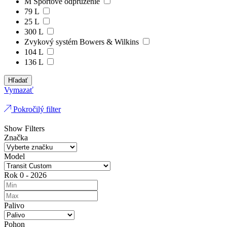
M Športové odpruženie
79 L
25 L
300 L
Zvykový systém Bowers & Wilkins
104 L
136 L
Hľadať
Vymazať
Pokročilý filter
Show Filters
Značka
Model
Rok
0
-
2026
Palivo
Pohon