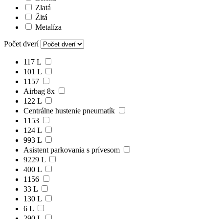
Zlatá
Žltá
Metalíza
Počet dverí
117 L
101 L
1157
Airbag 8x
122 L
Centrálne hustenie pneumatík
1153
124 L
993 L
Asistent parkovania s prívesom
9229 L
400 L
1156
33 L
130 L
6 L
290 L