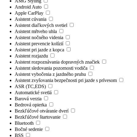
AMG Styling
Android Auto
Apple CarPlay
Asistent cúvania
Asistent diaľkových svetiel
Asistent mŕtveho uhla
Asistent nočného videnia
Asistent prevencie kolízií
Asistent pri jazde z kopca
Asistent rozjazdu
Asistent rozpoznávania dopravných značiek
Asistent sledovania pozornosti vodiča
Asistent vybočenia z jazdného pruhu
Asistent zvyšovania bezpečnosti pri jazde s prívesom
ASR (TC,EDS)
Automatické svetlá
Barová verzia
Bedrová opierka
Bezkľúčové otváranie dverí
Bezkľúčové štartovanie
Bluetooth
Bočné sedenie
BSS