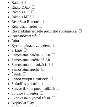
Rádio
Rádio DAB
Rádio s CD
Rádio s MP3
Rear Seat Remote
Retardér/Intardér
Reverzibilné sedadlo predného spolujazdca
Rozťahovací stôl
Rúra
Rýchloupínacie zariadenie
S-Line
Samostatná batéria 80 Ah
Samostatná batéria 95 Ah
Samostatná klimatizácia
Samostatná sprcha
Šatník
Schod vstupu elektrický
Sedadlá s pamäťou
Senzor tlaku v pneumatikách
Sínusový invertor
Skrinka na plynovú fľašu
AppleCar Play