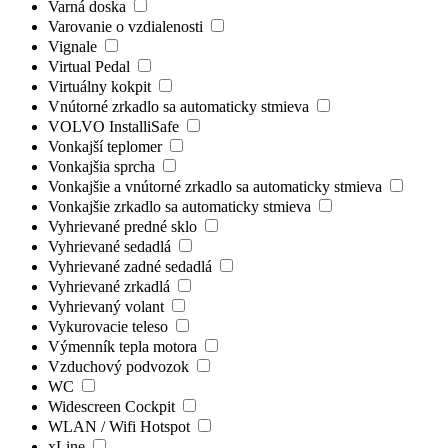
Varná doska
Varovanie o vzdialenosti
Vignale
Virtual Pedal
Virtuálny kokpit
Vnútorné zrkadlo sa automaticky stmieva
VOLVO InstalliSafe
Vonkajší teplomer
Vonkajšia sprcha
Vonkajšie a vnútorné zrkadlo sa automaticky stmieva
Vonkajšie zrkadlo sa automaticky stmieva
Vyhrievané predné sklo
Vyhrievané sedadlá
Vyhrievané zadné sedadlá
Vyhrievané zrkadlá
Vyhrievaný volant
Vykurovacie teleso
Výmenník tepla motora
Vzduchový podvozok
WC
Widescreen Cockpit
WLAN / Wifi Hotspot
xLine