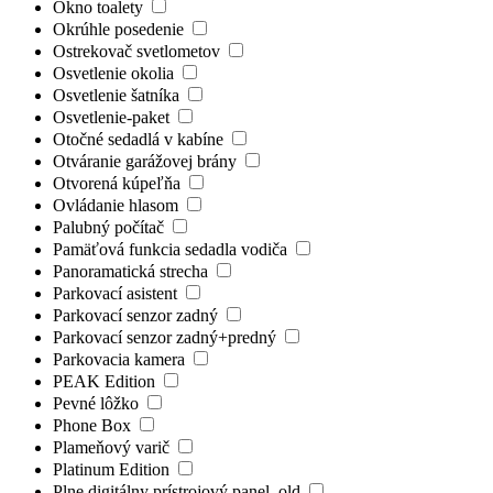
Okno toalety
Okrúhle posedenie
Ostrekovač svetlometov
Osvetlenie okolia
Osvetlenie šatníka
Osvetlenie-paket
Otočné sedadlá v kabíne
Otváranie garážovej brány
Otvorená kúpeľňa
Ovládanie hlasom
Palubný počítač
Pamäťová funkcia sedadla vodiča
Panoramatická strecha
Parkovací asistent
Parkovací senzor zadný
Parkovací senzor zadný+predný
Parkovacia kamera
PEAK Edition
Pevné lôžko
Phone Box
Plameňový varič
Platinum Edition
Plne digitálny prístrojový panel_old