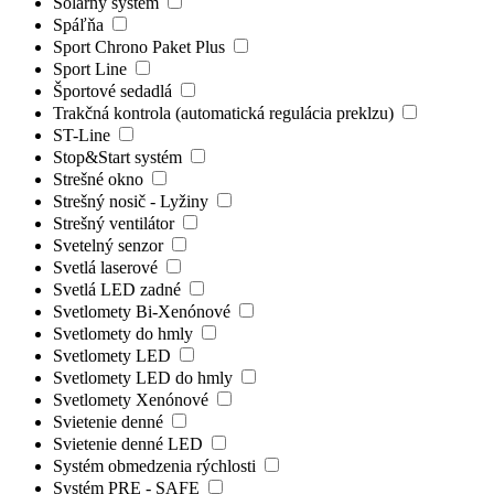
Solárny systém
Spáľňa
Sport Chrono Paket Plus
Sport Line
Športové sedadlá
Trakčná kontrola (automatická regulácia preklzu)
ST-Line
Stop&Start systém
Strešné okno
Strešný nosič - Lyžiny
Strešný ventilátor
Svetelný senzor
Svetlá laserové
Svetlá LED zadné
Svetlomety Bi-Xenónové
Svetlomety do hmly
Svetlomety LED
Svetlomety LED do hmly
Svetlomety Xenónové
Svietenie denné
Svietenie denné LED
Systém obmedzenia rýchlosti
Systém PRE - SAFE