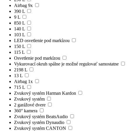
Airbag 9x
390 L
9 L
850 L
140 L
103 L
LED osvetlenie pod markízou
150 L
115 L
Osvetlenie pod markízou
Vykurovací okruh spálne je možné regulovať samostatne
2198 L
13 L
Airbag 1x
715 L
Zvukový systém Harman Kardon
Zvukový systém
2 garážové dvere
360° kamera
Zvukový systém BeatsAudio
Zvukový systém Dynaudio
Zvukový systém CANTON