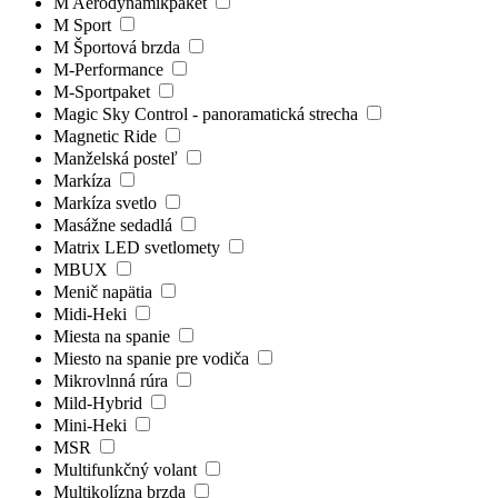
M Aerodynamikpaket
M Sport
M Športová brzda
M-Performance
M-Sportpaket
Magic Sky Control - panoramatická strecha
Magnetic Ride
Manželská posteľ
Markíza
Markíza svetlo
Masážne sedadlá
Matrix LED svetlomety
MBUX
Menič napätia
Midi-Heki
Miesta na spanie
Miesto na spanie pre vodiča
Mikrovlnná rúra
Mild-Hybrid
Mini-Heki
MSR
Multifunkčný volant
Multikolízna brzda