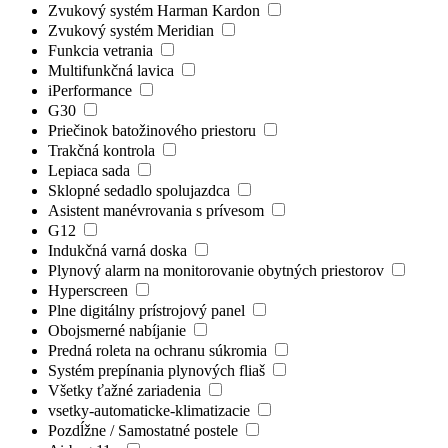
Zvukový systém Harman Kardon
Zvukový systém Meridian
Funkcia vetrania
Multifunkčná lavica
iPerformance
G30
Priečinok batožinového priestoru
Trakčná kontrola
Lepiaca sada
Sklopné sedadlo spolujazdca
Asistent manévrovania s prívesom
G12
Indukčná varná doska
Plynový alarm na monitorovanie obytných priestorov
Hyperscreen
Plne digitálny prístrojový panel
Obojsmerné nabíjanie
Predná roleta na ochranu súkromia
Systém prepínania plynových fliaš
Všetky ťažné zariadenia
vsetky-automaticke-klimatizacie
Pozdĺžne / Samostatné postele