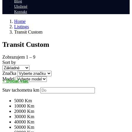
Blog
Uložené
Kontakt
Home
Listings
Transit Custom
Transit Custom
Zobrazujem
1
–
9
Sort by
Značka
Model
+ Dodať viac
Stav tachometra
km
5000 Km
10000 Km
20000 Km
30000 Km
40000 Km
50000 Km