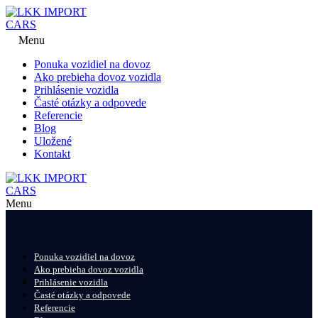
Menu
Ponuka vozidiel na dovoz
Ako prebieha dovoz vozidla
Prihlásenie vozidla
Časté otázky a odpovede
Referencie
Blog
Uložené
Kontakt
Menu
Ponuka vozidiel na dovoz
Ako prebieha dovoz vozidla
Prihlásenie vozidla
Časté otázky a odpovede
Referencie