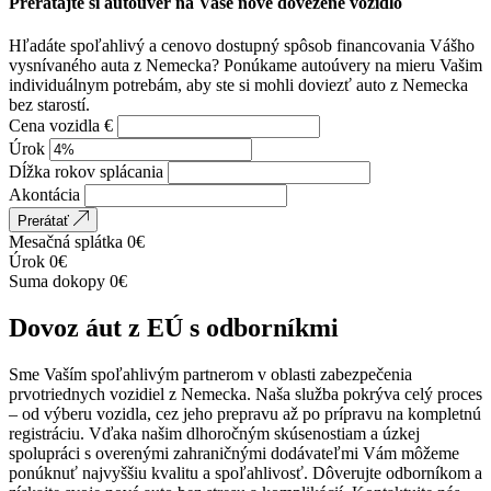
Prerátajte si autoúver na Vaše nové dovezené vozidlo
Hľadáte spoľahlivý a cenovo dostupný spôsob financovania Vášho
vysnívaného auta z Nemecka? Ponúkame autoúvery na mieru Vašim
individuálnym potrebám, aby ste si mohli doviezť auto z Nemecka
bez starostí.
Cena vozidla €
Úrok
Dĺžka rokov splácania
Akontácia
Prerátať
Mesačná splátka
0
€
Úrok
0
€
Suma dokopy
0
€
Dovoz áut z EÚ s odborníkmi
Sme Vaším spoľahlivým partnerom v oblasti zabezpečenia
prvotriednych vozidiel z Nemecka. Naša služba pokrýva celý proces
– od výberu vozidla, cez jeho prepravu až po prípravu na kompletnú
registráciu. Vďaka našim dlhoročným skúsenostiam a úzkej
spolupráci s overenými zahraničnými dodávateľmi Vám môžeme
ponúknuť najvyššiu kvalitu a spoľahlivosť. Dôverujte odborníkom a