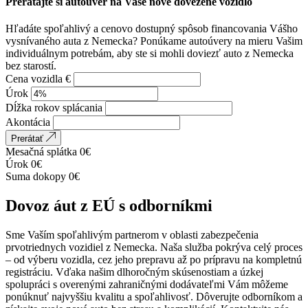
Prerátajte si autoúver na Vaše nové dovezené vozidlo
Hľadáte spoľahlivý a cenovo dostupný spôsob financovania Vášho
vysnívaného auta z Nemecka? Ponúkame autoúvery na mieru Vašim
individuálnym potrebám, aby ste si mohli doviezť auto z Nemecka
bez starostí.
Cena vozidla €
Úrok
Dĺžka rokov splácania
Akontácia
Prerátať
Mesačná splátka
0
€
Úrok
0
€
Suma dokopy
0
€
Dovoz áut z EÚ s odborníkmi
Sme Vaším spoľahlivým partnerom v oblasti zabezpečenia
prvotriednych vozidiel z Nemecka. Naša služba pokrýva celý proces
– od výberu vozidla, cez jeho prepravu až po prípravu na kompletnú
registráciu. Vďaka našim dlhoročným skúsenostiam a úzkej
spolupráci s overenými zahraničnými dodávateľmi Vám môžeme
ponúknuť najvyššiu kvalitu a spoľahlivosť. Dôverujte odborníkom a