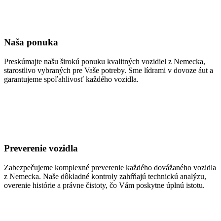
Naša ponuka
Preskúmajte našu širokú ponuku kvalitných vozidiel z Nemecka,
starostlivo vybraných pre Vaše potreby. Sme lídrami v dovoze áut a
garantujeme spoľahlivosť každého vozidla.
Preverenie vozidla
Zabezpečujeme komplexné preverenie každého dovážaného vozidla
z Nemecka. Naše dôkladné kontroly zahŕňajú technickú analýzu,
overenie histórie a právne čistoty, čo Vám poskytne úplnú istotu.