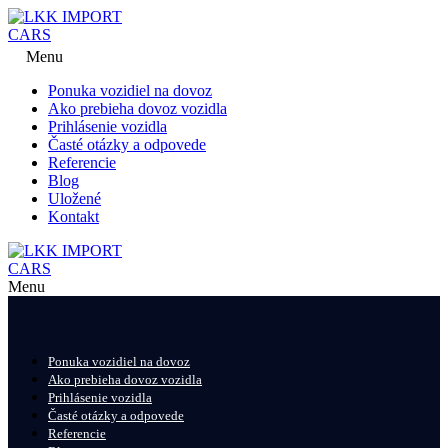
Menu
Ponuka vozidiel na dovoz
Ako prebieha dovoz vozidla
Prihlásenie vozidla
Časté otázky a odpovede
Referencie
Blog
Uložené
Kontakt
Menu
Ponuka vozidiel na dovoz
Ako prebieha dovoz vozidla
Prihlásenie vozidla
Časté otázky a odpovede
Referencie