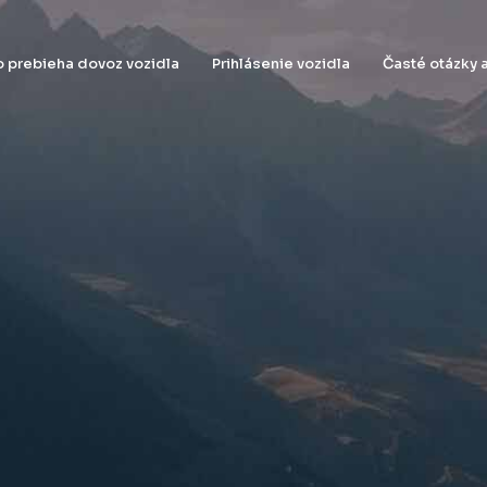
 prebieha dovoz vozidla
Prihlásenie vozidla
Časté otázky