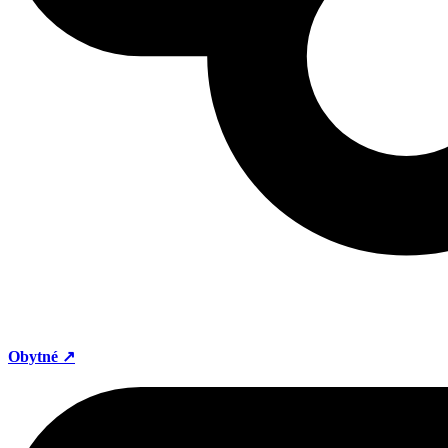
Obytné ↗