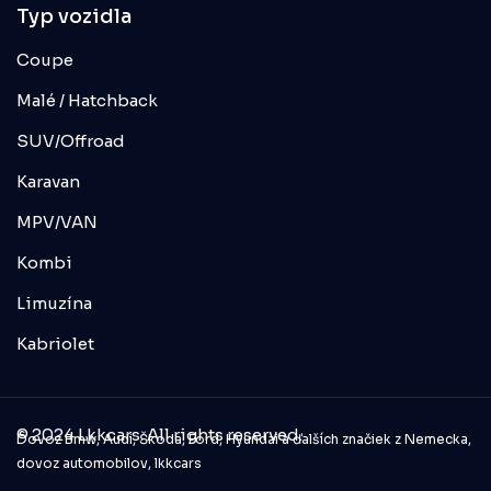
Typ vozidla
Coupe
Malé / Hatchback
SUV/Offroad
Karavan
MPV/VAN
Kombi
Limuzína
Kabriolet
© 2024 Lkkcars. All rights reserved.
Dovoz Bmw, Audi, Škoda, Ford, Hyundai a ďalších značiek z Nemecka,
dovoz automobilov, lkkcars