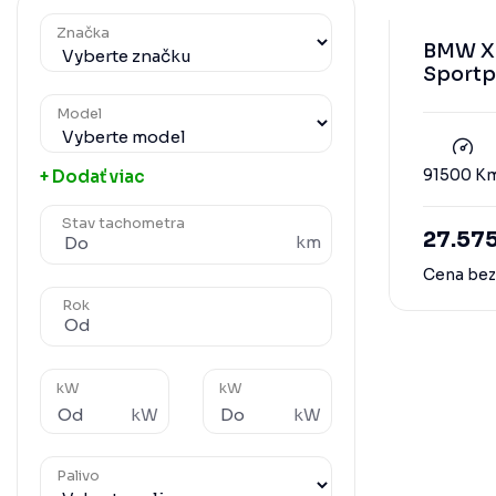
Značka
BMW X2
Sportp
Model
91500 K
+ Dodať viac
Stav tachometra
27.57
km
Cena be
Rok
kW
kW
kW
kW
Palivo