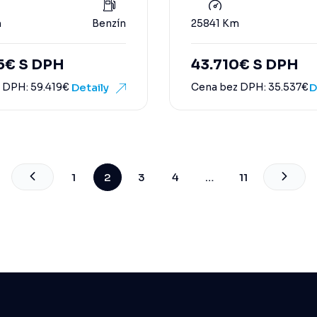
m
Benzín
25841 Km
5
€
S DPH
43.710
€
S DPH
z DPH:
59.419
€
Detaily
Cena bez DPH:
35.537
€
D
1
2
3
4
…
11