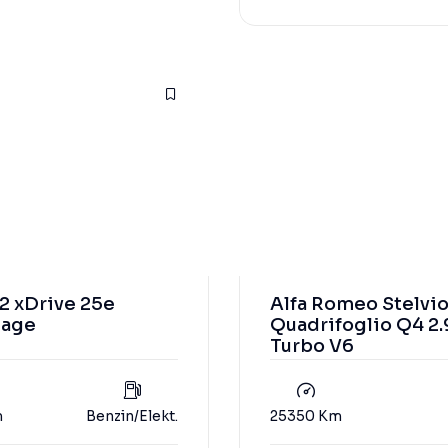
 xDrive 25e
Alfa Romeo Stelvi
tage
Quadrifoglio Q4 2.
Turbo V6
m
Benzin/Elekt.
25350 Km