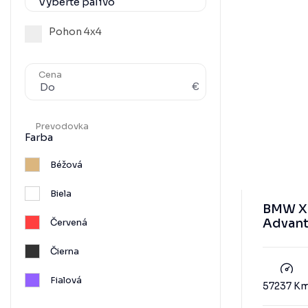
Pohon 4x4
Cena
€
Prevodovka
Farba
Béžová
Biela
BMW X2
Advan
Červená
Čierna
Fialová
57237 K