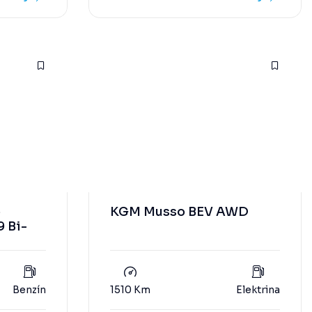
o
KGM Musso BEV AWD
9 Bi-
Benzín
1510 Km
Elektrina