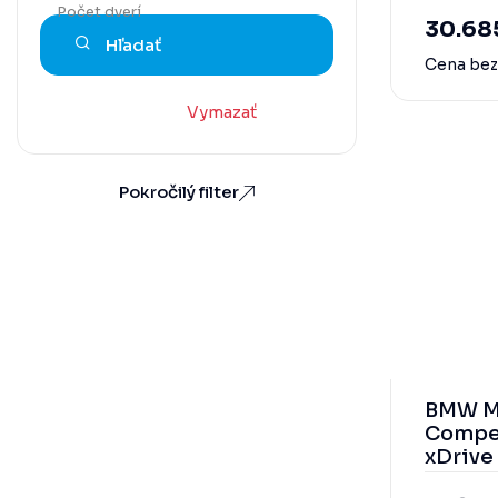
Hnedá
Počet dverí
30.68
Hľadať
Modrá
Cena be
Oranžová
Vymazať
Strieborná
Šedá
Pokročilý filter
Zelená
Zlatá
Žltá
Metalíza
BMW M
Compet
xDrive