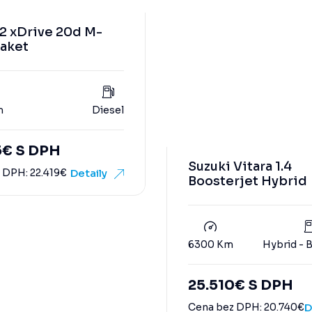
 xDrive 20d M-
aket
m
Diesel
5
€
S DPH
Suzuki Vitara 1.4
z DPH:
22.419
€
Detaily
Boosterjet Hybrid
6300 Km
Hybrid - B
25.510
€
S DPH
Cena bez DPH:
20.740
€
D