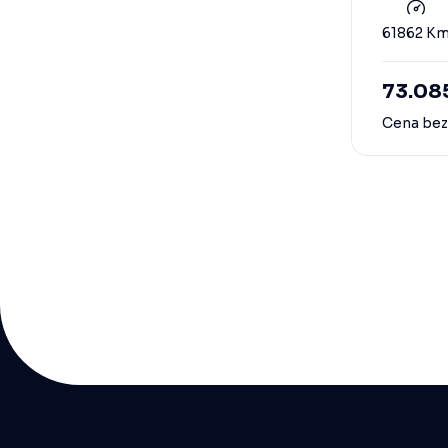
61862 K
73.08
Cena be