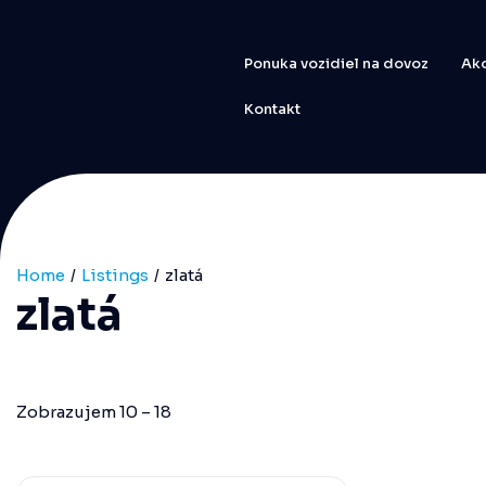
Ponuka vozidiel na dovoz
Ako
Kontakt
Home
Listings
zlatá
zlatá
Zobrazujem
10
–
18