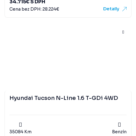
34.715
€
S DPH
Detaily
Cena bez DPH:
28.224
€
Hyundai Tucson N-Line 1.6 T-GDi 4WD
35084 Km
Benzín