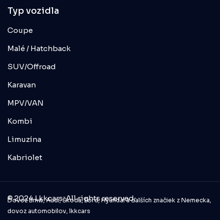
Typ vozidla
Coupe
Malé / Hatchback
SUV/Offroad
Karavan
MPV/VAN
Kombi
Limuzína
Kabriolet
© 2024 Lkkcars. All rights reserved.
Dovoz Bmw, Audi, Škoda, Ford, Hyundai a ďalších značiek z Nemecka,
dovoz automobilov, lkkcars