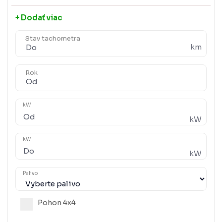
+ Dodať viac
Stav tachometra
km
Rok
kW
kW
kW
kW
Palivo
Pohon 4x4