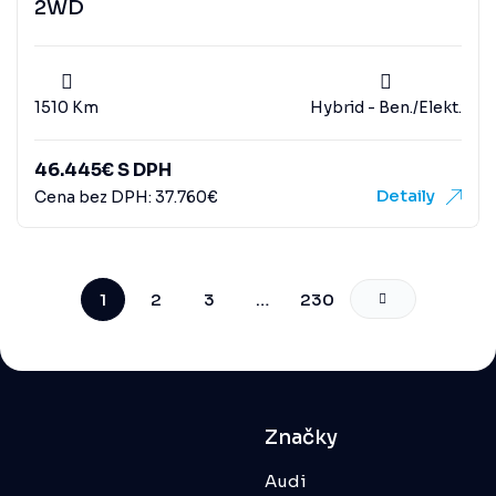
2WD
1510 Km
Hybrid - Ben./Elekt.
46.445
€
S DPH
Detaily
Cena bez DPH:
37.760
€
1
2
3
…
230
Značky
Audi