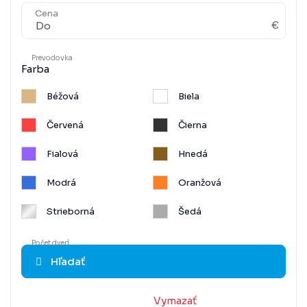
Cena
€
Prevodovka
Farba
Béžová
Biela
Červená
Čierna
Fialová
Hnedá
Modrá
Oranžová
Strieborná
Šedá
Zelená
Zlatá
Počet dverí
Hľadať
Žltá
Metalíza
Vymazať