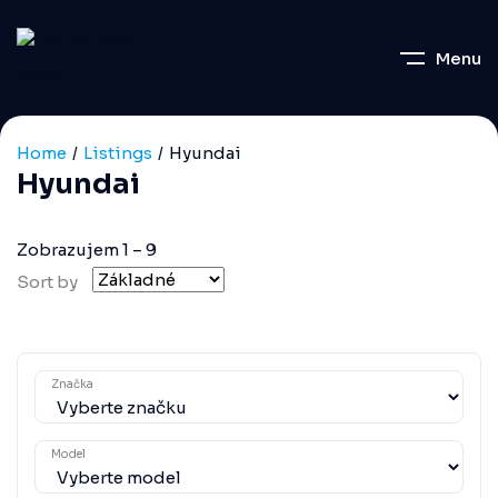
Menu
Home
Listings
Hyundai
Hyundai
Zobrazujem
1
–
9
Sort by
Značka
Model