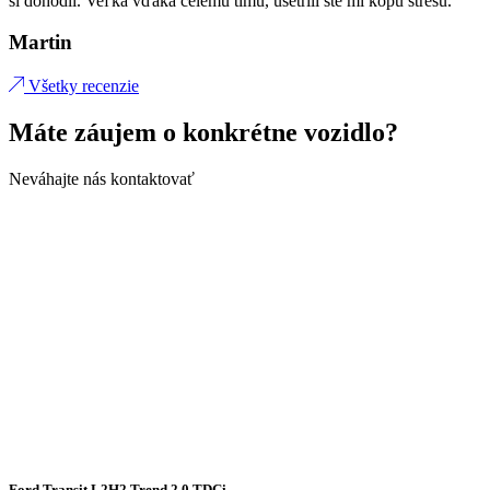
si dohodli. Veľká vďaka celému tímu, ušetrili ste mi kopu stresu.
Martin
Všetky recenzie
Máte záujem o konkrétne vozidlo?
Neváhajte nás kontaktovať
Ford Transit L2H2 Trend 2.0 TDCi