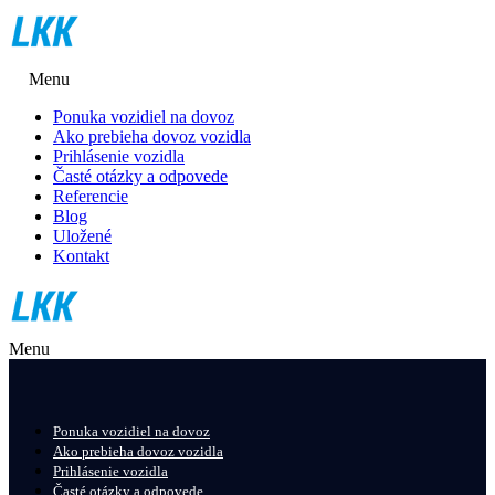
Menu
Ponuka vozidiel na dovoz
Ako prebieha dovoz vozidla
Prihlásenie vozidla
Časté otázky a odpovede
Referencie
Blog
Uložené
Kontakt
Menu
Ponuka vozidiel na dovoz
Ako prebieha dovoz vozidla
Prihlásenie vozidla
Časté otázky a odpovede