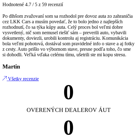
Hodnotené 4.7 / 5 z 59 recenzií
Po dlhšom zvažovaní som sa rozhodol pre dovoz auta zo zahraničia
cez LKK Cars a musím povedať, že to bolo jedno z najlepších
rozhodnutí, čo sa týka kúpy auta. Celý proces bol veľmi dobre
vysvetlený, nič som nemusel riešiť sám – preverili auto, vybavili
dokumenty, doviezli, urobili kontrolu aj registráciu. Komunikácia
bola veľmi pohotová, dostával som pravidelné info o stave a aj fotky
z cesty. Auto prišlo vo výbornom stave, presne podľa toho, čo sme
si dohodli. Veľká vďaka celému tímu, ušetrili ste mi kopu stresu.
Martin
Všetky recenzie
0
OVERENÝCH DEALEROV ÁUT
0