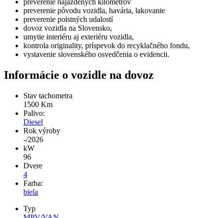
preverenie najazdených kilometrov
preverenie pôvodu vozidla, havária, lakovanie
preverenie poistných udalostí
dovoz vozidla na Slovensko,
umytie interiéru aj exteriéru vozidla,
kontrola originality, príspevok do recyklačného fondu,
vystavenie slovenského osvedčenia o evidencii.
Informácie o vozidle na dovoz
Stav tachometra
1500
Km
Palivo:
Diesel
Rok výroby
-/2026
kW
96
Dvere
4
Farba:
biela
Typ
MPV/VAN