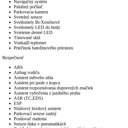
Navigačný systém
Palubný počítač
Parkovacia kamera
Svetelný senzor
Svetlomety Bi-Xenónové
Svetlomety LED do hmly
Svietenie denné LED
Tónované sklá
Vonkajší teplomer
Priečinok batožinového priestoru
Bezpečnosť
ABS
Airbag vodiča
Asistent mŕtveho uhla
Asistent pri jazde z kopca
Asistent rozpoznávania dopravných značiek
Asistent vybočenia z jazdného pruhu
ASR (TC,EDS)
ESP
Núdzový brzdový asistent
Parkovací senzor zadný
Posilovač riadenia
Senzor tlaku v pneumatikách