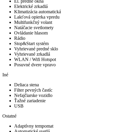
El. predné okná
Elektrické zrkadlá
Klimatizácia automatická
Lakťová opierka vpredu
Multifunkčný volant
Natáčacie svetlomety
Ovládanie hlasom
Rádio
Stop&Start systém
Vyhrievané predné sklo
Vyhrievané zrkadlá
WLAN / Wifi Hotspot
Posuvné dvere vpravo
Iné
Deliaca stena
Filter pevných častíc
Nefajčiarske vozidlo
Ťažné zariadenie
USB
Ostatné
Adaptívny tempomat
Automatické svetlá