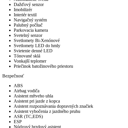
Dažďový senzor
Imobilizér
Interiér textil
Navigačný systém
Palubný počítač
Parkovacia kamera
Svetelný senzor
Svetlomety Bi-Xenónové
Svetlomety LED do hmly
Svietenie denné LED
Tónované sklá
Vonkajší teplomer
Priečinok batožinového priestoru
Bezpečnosť
ABS
Airbag vodiča
Asistent mŕtveho uhla
Asistent pri jazde z kopca
Asistent rozpoznávania dopravných značiek
Asistent vybočenia z jazdného pruhu
ASR (TC,EDS)
ESP
Núdzový brzdový asistent