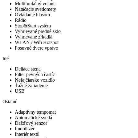
Multifunkčný volant
Natáčacie svetlomety
Ovládanie hlasom
Rádio
Stop&Start systém
Vyhrievané predné sklo
Vyhrievané zrkadlá
WLAN / Wifi Hotspot
Posuvné dvere vpravo
Iné
Deliaca stena
Filter pevných častíc
Nefajčiarske vozidlo
Ťažné zariadenie
USB
Ostatné
Adaptívny tempomat
Automatické svetlá
Dažďový senzor
Imobilizér
Interiér textil