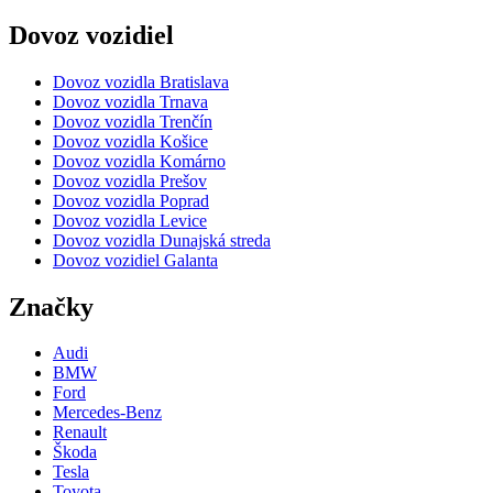
Dovoz vozidiel
Dovoz vozidla Bratislava
Dovoz vozidla Trnava
Dovoz vozidla Trenčín
Dovoz vozidla Košice
Dovoz vozidla Komárno
Dovoz vozidla Prešov
Dovoz vozidla Poprad
Dovoz vozidla Levice
Dovoz vozidla Dunajská streda
Dovoz vozidiel Galanta
Značky
Audi
BMW
Ford
Mercedes-Benz
Renault
Škoda
Tesla
Toyota