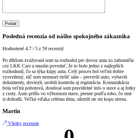
Posledná recenzia od nášho spokojného zákaznika
Hodnotené 4.7 / 5 z 59 recenzií
Po dlhšom zvažovaní som sa rozhodol pre dovoz auta zo zahraničia
cez LKK Cars a musím povedať, že to bolo jedno z najlepších
rozhodnutí, čo sa týka kúpy auta. Celý proces bol veľmi dobre
vysvetlený, nič som nemusel riešiť sám – preverili auto, vybavili
dokumenty, doviezli, urobili kontrolu aj registráciu. Komunikácia
bola veľmi pohotová, dostával som pravidelné info o stave a aj fotky
z cesty. Auto prišlo vo výbornom stave, presne podľa toho, čo sme
si dohodli. Veľká vďaka celému tímu, ušetrili ste mi kopu stresu.
Martin
Všetky recenzie
0