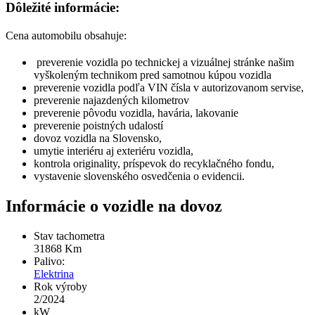
Dôležité informácie:
Cena automobilu obsahuje:
preverenie vozidla po technickej a vizuálnej stránke našim
vyškoleným technikom pred samotnou kúpou vozidla
preverenie vozidla podľa VIN čísla v autorizovanom servise,
preverenie najazdených kilometrov
preverenie pôvodu vozidla, havária, lakovanie
preverenie poistných udalostí
dovoz vozidla na Slovensko,
umytie interiéru aj exteriéru vozidla,
kontrola originality, príspevok do recyklačného fondu,
vystavenie slovenského osvedčenia o evidencii.
Informácie o vozidle na dovoz
Stav tachometra
31868
Km
Palivo:
Elektrina
Rok výroby
2/2024
kW