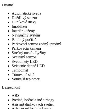
Ostatné
Automatické svetlá
Dažďový senzor
Hliníkové disky
Imobilizér
Interiér kožený
Navigačný systém
Palubný počítač
Parkovací senzor zadný+predný
Parkovacia kamera
Strešný nosič - Lyžiny
Svetelný senzor
Svetlomety LED
Svietenie denné LED
Tempomat
Tónované sklá
Vonkajší teplomer
Bezpečnosť
ABS
Predné, bočné a iné airbagy
Asistent diaľkových svetiel
Asistent pri jazde z kopca