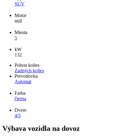
SUV
Motor
null
Miesta
5
kW
132
Pohon kolies
Zadných kolies
Prevodovka
Automat
Farba
čierna
Dvere
4/5
Výbava vozidla na dovoz