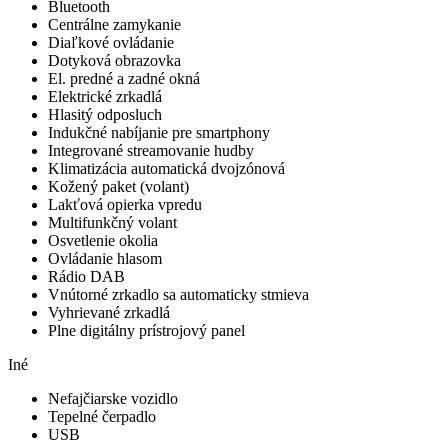
Bluetooth
Centrálne zamykanie
Diaľkové ovládanie
Dotyková obrazovka
El. predné a zadné okná
Elektrické zrkadlá
Hlasitý odposluch
Indukčné nabíjanie pre smartphony
Integrované streamovanie hudby
Klimatizácia automatická dvojzónová
Kožený paket (volant)
Lakťová opierka vpredu
Multifunkčný volant
Osvetlenie okolia
Ovládanie hlasom
Rádio DAB
Vnútorné zrkadlo sa automaticky stmieva
Vyhrievané zrkadlá
Plne digitálny prístrojový panel
Iné
Nefajčiarske vozidlo
Tepelné čerpadlo
USB