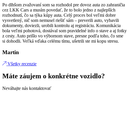
Po dlhšom zvažovaní som sa rozhodol pre dovoz auta zo zahraničia
cez LKK Cars a musím povedať, že to bolo jedno z najlepších
rozhodnutí, čo sa týka kúpy auta. Celý proces bol veľmi dobre
vysvetlený, nič som nemusel riešiť sám – preverili auto, vybavili
dokumenty, doviezli, urobili kontrolu aj registráciu. Komunikácia
bola veľmi pohotová, dostával som pravidelné info o stave a aj fotky
z cesty. Auto prišlo vo výbornom stave, presne podľa toho, čo sme
si dohodli. Veľká vďaka celému tímu, ušetrili ste mi kopu stresu.
Martin
Všetky recenzie
Máte záujem o konkrétne vozidlo?
Neváhajte nás kontaktovať