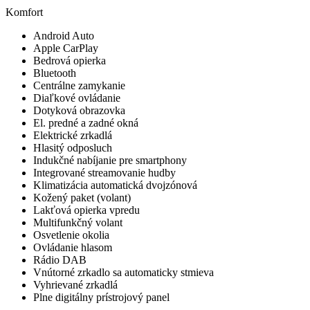
Komfort
Android Auto
Apple CarPlay
Bedrová opierka
Bluetooth
Centrálne zamykanie
Diaľkové ovládanie
Dotyková obrazovka
El. predné a zadné okná
Elektrické zrkadlá
Hlasitý odposluch
Indukčné nabíjanie pre smartphony
Integrované streamovanie hudby
Klimatizácia automatická dvojzónová
Kožený paket (volant)
Lakťová opierka vpredu
Multifunkčný volant
Osvetlenie okolia
Ovládanie hlasom
Rádio DAB
Vnútorné zrkadlo sa automaticky stmieva
Vyhrievané zrkadlá
Plne digitálny prístrojový panel