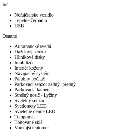
Iné
Nefajčiarske vozidlo
Tepelné čerpadlo
USB
Ostatné
Automatické svetlá
Dažďový senzor
Hliníkové disky
Imobilizér
Interiér kožený
Navigačný systém
Palubný počítač
Parkovací senzor zadný+predný
Parkovacia kamera
Strešný nosič - Lyžiny
Svetelný senzor
Svetlomety LED
Svietenie denné LED
Tempomat
Tónované sklá
Vonkajší teplomer