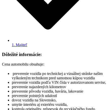
1. Majiteľ
Dôležité informácie:
Cena automobilu obsahuje:
preverenie vozidla po technickej a vizuálnej stránke našim
vyškoleným technikom pred samotnou kúpou vozidla
preverenie vozidla podľa VIN čísla v autorizovanom servise,
preverenie najazdených kilometrov
preverenie pôvodu vozidla, havária, lakovanie
preverenie poistných udalostí
dovoz vozidla na Slovensko,
umytie interiéru aj exteriéru vozidla,
kontrola originality, príspevok do recyklačného fondu,