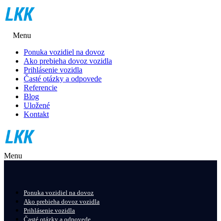
Menu
Ponuka vozidiel na dovoz
Ako prebieha dovoz vozidla
Prihlásenie vozidla
Časté otázky a odpovede
Referencie
Blog
Uložené
Kontakt
Menu
Ponuka vozidiel na dovoz
Ako prebieha dovoz vozidla
Prihlásenie vozidla
Časté otázky a odpovede