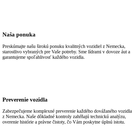
Naša ponuka
Preskúmajte našu širokú ponuku kvalitných vozidiel z Nemecka,
starostlivo vybraných pre Vaše potreby. Sme lídrami v dovoze áut a
garantujeme spoľahlivosť každého vozidla.
Preverenie vozidla
Zabezpečujeme komplexné preverenie každého dovážaného vozidla
z Nemecka. Naše dôkladné kontroly zahŕňajú technickú analýzu,
overenie histórie a právne čistoty, čo Vám poskytne úplnú istotu.