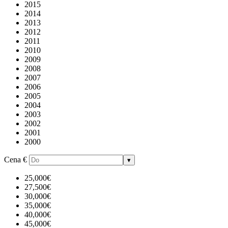
2015
2014
2013
2012
2011
2010
2009
2008
2007
2006
2005
2004
2003
2002
2001
2000
Cena
€
▾
25,000€
27,500€
30,000€
35,000€
40,000€
45,000€