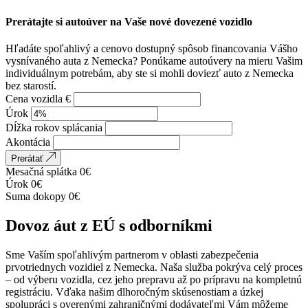
Prerátajte si autoúver na Vaše nové dovezené vozidlo
Hľadáte spoľahlivý a cenovo dostupný spôsob financovania Vášho
vysnívaného auta z Nemecka? Ponúkame autoúvery na mieru Vašim
individuálnym potrebám, aby ste si mohli doviezť auto z Nemecka
bez starostí.
Cena vozidla €
Úrok
Dĺžka rokov splácania
Akontácia
Prerátať
Mesačná splátka
0
€
Úrok
0
€
Suma dokopy
0
€
Dovoz áut z EÚ s odborníkmi
Sme Vaším spoľahlivým partnerom v oblasti zabezpečenia
prvotriednych vozidiel z Nemecka. Naša služba pokrýva celý proces
– od výberu vozidla, cez jeho prepravu až po prípravu na kompletnú
registráciu. Vďaka našim dlhoročným skúsenostiam a úzkej
spolupráci s overenými zahraničnými dodávateľmi Vám môžeme