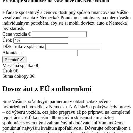
Prerátajte si autoúver na Vaše nové dovezené vozidlo
Hľadáte spoľahlivý a cenovo dostupný spôsob financovania Vášho
vysnívaného auta z Nemecka? Ponúkame autoúvery na mieru Vašim
individuálnym potrebám, aby ste si mohli doviezť auto z Nemecka
bez starostí.
Cena vozidla €
Úrok
Dĺžka rokov splácania
Akontácia
Prerátať
Mesačná splátka
0
€
Úrok
0
€
Suma dokopy
0
€
Dovoz áut z EÚ s odborníkmi
Sme Vaším spoľahlivým partnerom v oblasti zabezpečenia
prvotriednych vozidiel z Nemecka. Naša služba pokrýva celý proces
– od výberu vozidla, cez jeho prepravu až po prípravu na kompletnú
registráciu. Vďaka našim dlhoročným skúsenostiam a úzkej
spolupráci s overenými zahraničnými dodávateľmi Vám môžeme
ponúknuť najvyššiu kvalitu a spoľahlivosť. Dôverujte odborníkom a