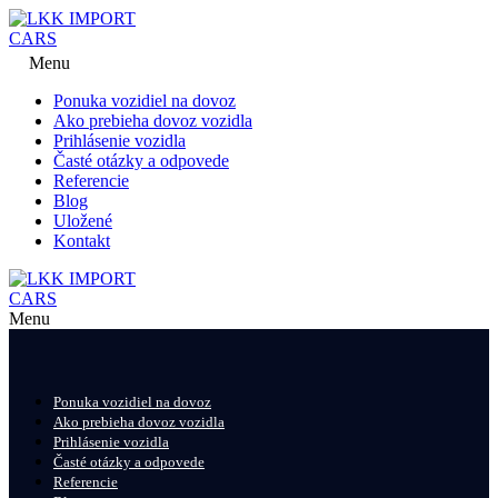
Menu
Ponuka vozidiel na dovoz
Ako prebieha dovoz vozidla
Prihlásenie vozidla
Časté otázky a odpovede
Referencie
Blog
Uložené
Kontakt
Menu
Ponuka vozidiel na dovoz
Ako prebieha dovoz vozidla
Prihlásenie vozidla
Časté otázky a odpovede
Referencie