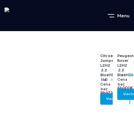
Menu
Citroen
Peugeot
Jumper
Boxer
L2H2
L2H2
2.2
2.2
BlueHDi
BlueHDI
Dies
140
Cena
140
Diesel
35000
Cena
bez
12.000€
bez
DPH:
19.431€
DPH:
Viac in
Viac info