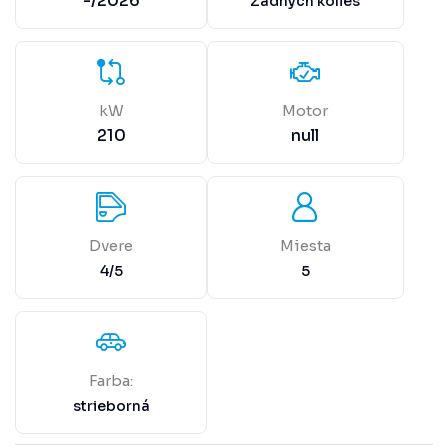
-/2026
Zadných kolies
kW
Motor
210
null
Dvere
Miesta
4/5
5
Farba:
strieborná