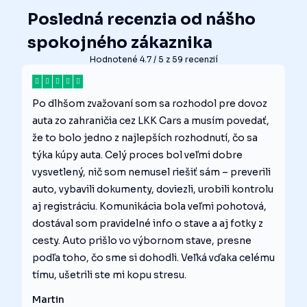
Posledná recenzia od nášho
spokojného zákaznika
Hodnotené 4.7 / 5 z 59 recenzií
Po dlhšom zvažovaní som sa rozhodol pre dovoz
auta zo zahraničia cez LKK Cars a musím povedať,
že to bolo jedno z najlepších rozhodnutí, čo sa
týka kúpy auta. Celý proces bol veľmi dobre
vysvetlený, nič som nemusel riešiť sám – preverili
auto, vybavili dokumenty, doviezli, urobili kontrolu
aj registráciu. Komunikácia bola veľmi pohotová,
dostával som pravidelné info o stave a aj fotky z
cesty. Auto prišlo vo výbornom stave, presne
podľa toho, čo sme si dohodli. Veľká vďaka celému
tímu, ušetrili ste mi kopu stresu.
Martin