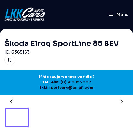
Menu
Škoda Elroq SportLine 85 BEV
ID: 6365153
Máte záujem o toto vozidlo?
Tel.:
+421 (0) 910 155 007
lkkimportcars@gmail.com