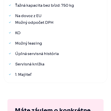
Ťažná kapacita bez bŕzd: 750 kg
Na dovoz z EU
Možný odpočet DPH
KO
Možný leasing
Úplná servisná história
Servisná knižka
1. Majiteľ
Máte záujem o konkrétne