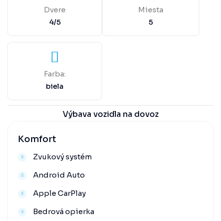
Dvere
Miesta
4/5
5
Farba:
biela
Výbava vozidla na dovoz
Komfort
Zvukový systém
Android Auto
Apple CarPlay
Bedrová opierka