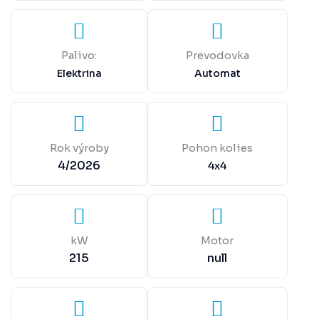
Palivo:
Prevodovka
Elektrina
Automat
Rok výroby
Pohon kolies
4/2026
4x4
kW
Motor
215
null