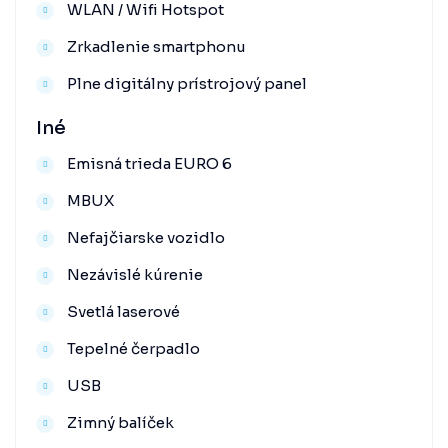
WLAN / Wifi Hotspot
Zrkadlenie smartphonu
Plne digitálny prístrojový panel
Iné
Emisná trieda EURO 6
MBUX
Nefajčiarske vozidlo
Nezávislé kúrenie
Svetlá laserové
Tepelné čerpadlo
USB
Zimný balíček