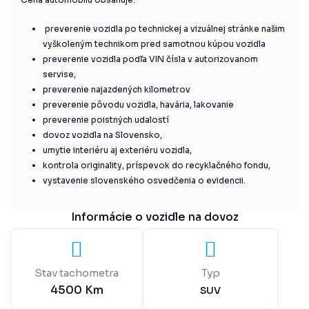
preverenie vozidla po technickej a vizuálnej stránke našim
vyškoleným technikom pred samotnou kúpou vozidla
preverenie vozidla podľa VIN čísla v autorizovanom
servise,
preverenie najazdených kilometrov
preverenie pôvodu vozidla, havária, lakovanie
preverenie poistných udalostí
dovoz vozidla na Slovensko,
umytie interiéru aj exteriéru vozidla,
kontrola originality, príspevok do recyklačného fondu,
vystavenie slovenského osvedčenia o evidencii.
Informácie o vozidle na dovoz
Stav tachometra
Typ
4500
Km
SUV