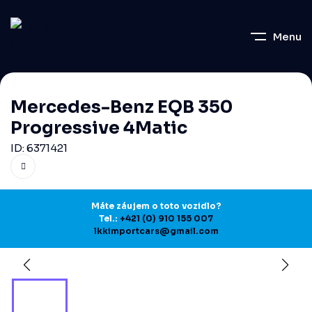
Menu
Mercedes-Benz EQB 350
Progressive 4Matic
ID: 6371421
Máte záujem o toto vozidlo?
Tel.:
+421 (0) 910 155 007
lkkimportcars@gmail.com