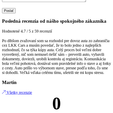
Posledná recenzia od nášho spokojného zákaznika
Hodnotené 4.7 / 5 z 59 recenzií
Po dlhšom zvažovaní som sa rozhodol pre dovoz auta zo zahraničia
cez LKK Cars a musím povedať, že to bolo jedno z najlepších
rozhodnutí, čo sa týka kúpy auta. Celý proces bol veľmi dobre
vysvetlený, nič som nemusel riešiť sám – preverili auto, vybavili
dokumenty, doviezli, urobili kontrolu aj registráciu. Komunikácia
bola veľmi pohotová, dostával som pravidelné info o stave a aj fotky
z cesty. Auto prišlo vo výbornom stave, presne podľa toho, čo sme
si dohodli. Veľká vďaka celému tímu, ušetrili ste mi kopu stresu.
Martin
Všetky recenzie
0