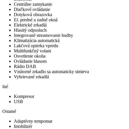
Centrálne zamykanie
Diaľkové ovládanie
Dotyková obrazovka
El. predné a zadné okná
Elektrické zrkadlá
Hlasitý odposluch
Integrované streamovanie hudby
Klimatizácia automatická
Lakťová opierka vpredu
Multifunkčný volant
Osvetlenie okolia
Ovládanie hlasom
Rádio DAB
Vnútorné zrkadlo sa automaticky stmieva
Vyhrievané zrkadlá
Iné
Kompresor
USB
Ostatné
Adaptívny tempomat
Imobilizér