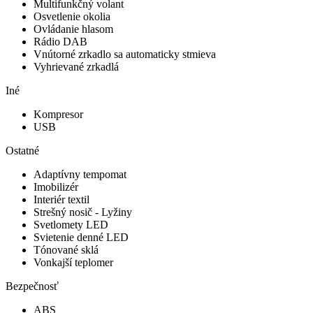
Multifunkčný volant
Osvetlenie okolia
Ovládanie hlasom
Rádio DAB
Vnútorné zrkadlo sa automaticky stmieva
Vyhrievané zrkadlá
Iné
Kompresor
USB
Ostatné
Adaptívny tempomat
Imobilizér
Interiér textil
Strešný nosič - Lyžiny
Svetlomety LED
Svietenie denné LED
Tónované sklá
Vonkajší teplomer
Bezpečnosť
ABS