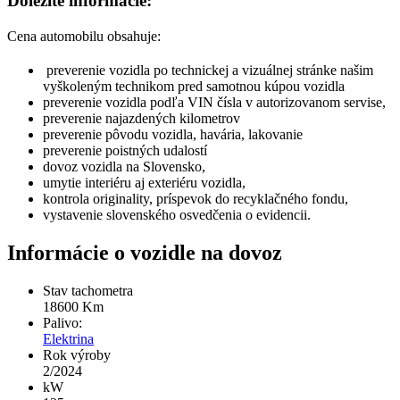
Dôležité informácie:
Cena automobilu obsahuje:
preverenie vozidla po technickej a vizuálnej stránke našim
vyškoleným technikom pred samotnou kúpou vozidla
preverenie vozidla podľa VIN čísla v autorizovanom servise,
preverenie najazdených kilometrov
preverenie pôvodu vozidla, havária, lakovanie
preverenie poistných udalostí
dovoz vozidla na Slovensko,
umytie interiéru aj exteriéru vozidla,
kontrola originality, príspevok do recyklačného fondu,
vystavenie slovenského osvedčenia o evidencii.
Informácie o vozidle na dovoz
Stav tachometra
18600
Km
Palivo:
Elektrina
Rok výroby
2/2024
kW