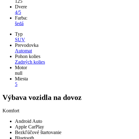
125
Dvere
4/5
Farba:
šedá
Typ
SUV
Prevodovka
Automat
Pohon kolies
Zadných kolies
Motor
null
Miesta
5
Výbava vozidla na dovoz
Komfort
Android Auto
Apple CarPlay
Bezkľúčové štartovanie
Bluetooth