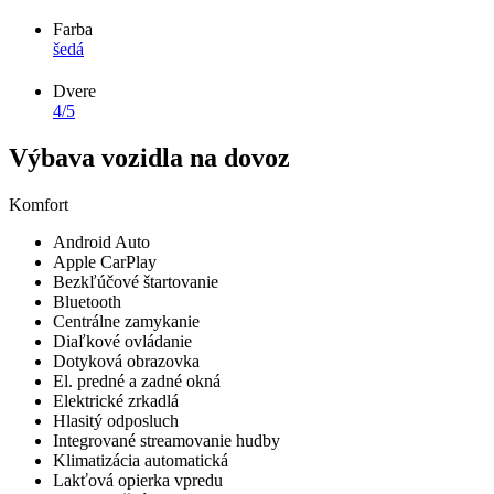
Farba
šedá
Dvere
4/5
Výbava vozidla na dovoz
Komfort
Android Auto
Apple CarPlay
Bezkľúčové štartovanie
Bluetooth
Centrálne zamykanie
Diaľkové ovládanie
Dotyková obrazovka
El. predné a zadné okná
Elektrické zrkadlá
Hlasitý odposluch
Integrované streamovanie hudby
Klimatizácia automatická
Lakťová opierka vpredu