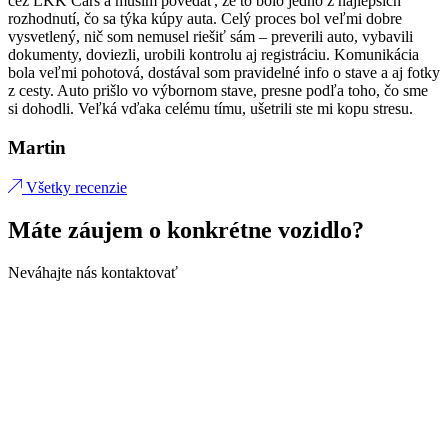
cez LKK Cars a musím povedať, že to bolo jedno z najlepších
rozhodnutí, čo sa týka kúpy auta. Celý proces bol veľmi dobre
vysvetlený, nič som nemusel riešiť sám – preverili auto, vybavili
dokumenty, doviezli, urobili kontrolu aj registráciu. Komunikácia
bola veľmi pohotová, dostával som pravidelné info o stave a aj fotky
z cesty. Auto prišlo vo výbornom stave, presne podľa toho, čo sme
si dohodli. Veľká vďaka celému tímu, ušetrili ste mi kopu stresu.
Martin
Všetky recenzie
Máte záujem o konkrétne vozidlo?
Neváhajte nás kontaktovať