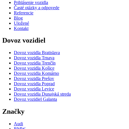
Prihlásenie vozidla
Časté otázky a odpovede
Referencie
Blog
Uložené
Kontakt
Dovoz vozidiel
Dovoz vozidla Bratislava
Dovoz vozidla Trnava
Dovoz vozidla Trenčín
Dovoz vozidla Košice
Dovoz vozidla Komárno
Dovoz vozidla Prešov
Dovoz vozidla Poprad
Dovoz vozidla Levice
Dovoz vozidla Dunajská streda
Dovoz vozidiel Galanta
Značky
Audi
BMW