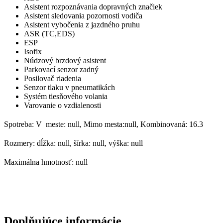
Asistent rozpoznávania dopravných značiek
Asistent sledovania pozornosti vodiča
Asistent vybočenia z jazdného pruhu
ASR (TC,EDS)
ESP
Isofix
Núdzový brzdový asistent
Parkovací senzor zadný
Posilovač riadenia
Senzor tlaku v pneumatikách
Systém tiesňového volania
Varovanie o vzdialenosti
Spotreba: V meste: null, Mimo mesta:null, Kombinovaná: 16.3
Rozmery: dĺžka: null, šírka: null, výška: null
Maximálna hmotnosť: null
Doplňujúce informácie