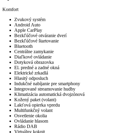
Komfort
Zvukový systém
Android Auto
Apple CarPlay
Bezkľúčové otváranie dverí
Bezkľúčové štartovanie
Bluetooth
Centrálne zamykanie
Diaľkové ovládanie
Dotyková obrazovka
El. predné a zadné okná
Elektrické zrkadlá
Hlasitý odposluch
Indukčné nabíjanie pre smartphony
Integrované streamovanie hudby
Klimatizácia automatická dvojzónová
Kožený paket (volant)
Lakťová opierka vpredu
Multifunkčný volant
Osvetlenie okolia
Ovládanie hlasom
Rádio DAB
Virtuálny kokpit