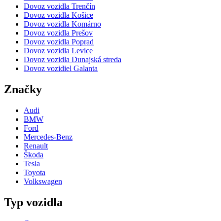
Dovoz vozidla Trenčín
Dovoz vozidla Košice
Dovoz vozidla Komárno
Dovoz vozidla Prešov
Dovoz vozidla Poprad
Dovoz vozidla Levice
Dovoz vozidla Dunajská streda
Dovoz vozidiel Galanta
Značky
Audi
BMW
Ford
Mercedes-Benz
Renault
Škoda
Tesla
Toyota
Volkswagen
Typ vozidla