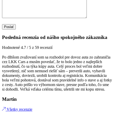
Posledná recenzia od nášho spokojného zákazníka
Hodnotené 4.7 / 5 z 59 recenzií
Po dlhšom zvažovaní som sa rozhodol pre dovoz auta zo zahraničia
cez LKK Cars a musím povedať, že to bolo jedno z najlepších
rozhodnutí, čo sa týka kúpy auta. Celý proces bol veľmi dobre
vysvetlený, nič som nemusel riešiť sám – preverili auto, vybavili
dokumenty, doviezli, urobili kontrolu aj registráciu. Komunikácia
bola veľmi pohotová, dostával som pravidelné info o stave a aj fotky
z cesty. Auto prišlo vo výbornom stave, presne podľa toho, čo sme
si dohodli. Veľká vďaka celému tímu, ušetrili ste mi kopu stresu.
Martin
Všetky recenzie