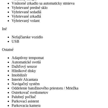
Vnútorné zrkadlo sa automaticky stmieva
Vyhrievané predné sklo
Vyhrievané sedadlá
Vyhrievané zrkadlá
Vyhrievaný volant
Iné
Nefajčiarske vozidlo
USB
Ostatné
Adaptívny tempomat
Automatické svetlá
Dažďový senzor
Hliníkové disky
Imobilizér
Interiér Alcantara
Navigačný systém
Oddelenie batožinového priestoru / Mriežka
Ostrekovač svetlometov
Palubný počítač
Parkovací asistent
Parkovacia kamera