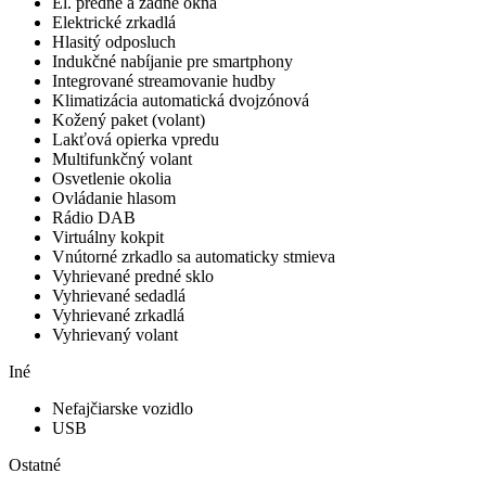
El. predné a zadné okná
Elektrické zrkadlá
Hlasitý odposluch
Indukčné nabíjanie pre smartphony
Integrované streamovanie hudby
Klimatizácia automatická dvojzónová
Kožený paket (volant)
Lakťová opierka vpredu
Multifunkčný volant
Osvetlenie okolia
Ovládanie hlasom
Rádio DAB
Virtuálny kokpit
Vnútorné zrkadlo sa automaticky stmieva
Vyhrievané predné sklo
Vyhrievané sedadlá
Vyhrievané zrkadlá
Vyhrievaný volant
Iné
Nefajčiarske vozidlo
USB
Ostatné