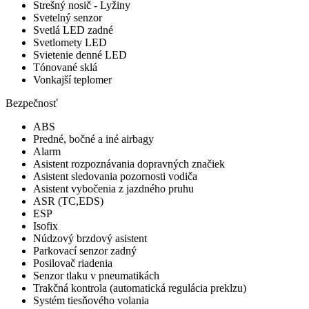
Strešný nosič - Lyžiny
Svetelný senzor
Svetlá LED zadné
Svetlomety LED
Svietenie denné LED
Tónované sklá
Vonkajší teplomer
Bezpečnosť
ABS
Predné, bočné a iné airbagy
Alarm
Asistent rozpoznávania dopravných značiek
Asistent sledovania pozornosti vodiča
Asistent vybočenia z jazdného pruhu
ASR (TC,EDS)
ESP
Isofix
Núdzový brzdový asistent
Parkovací senzor zadný
Posilovač riadenia
Senzor tlaku v pneumatikách
Trakčná kontrola (automatická regulácia preklzu)
Systém tiesňového volania