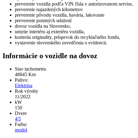
preverenie vozidla podľa VIN čísla v autorizovanom servise,
preverenie najazdených kilometrov
preverenie pôvodu vozidla, havária, lakovanie
preverenie poistných udalostí
dovoz vozidla na Slovensko,
umytie interiéru aj exteriéru vozidla,
kontrola originality, príspevok do recyklačného fondu,
vystavenie slovenského osvedčenia o evidencii.
Informácie o vozidle na dovoz
Stav tachometra
48845
Km
Palivo:
Elektrina
Rok výroby
11/2022
kW
150
Dvere
4/5
Farba:
modrá