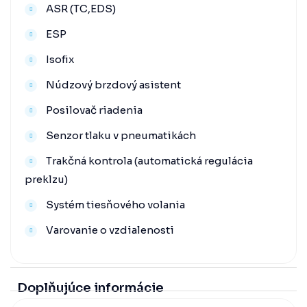
ASR (TC,EDS)
ESP
Isofix
Núdzový brzdový asistent
Posilovač riadenia
Senzor tlaku v pneumatikách
Trakčná kontrola (automatická regulácia
preklzu)
Systém tiesňového volania
Varovanie o vzdialenosti
Doplňujúce informácie