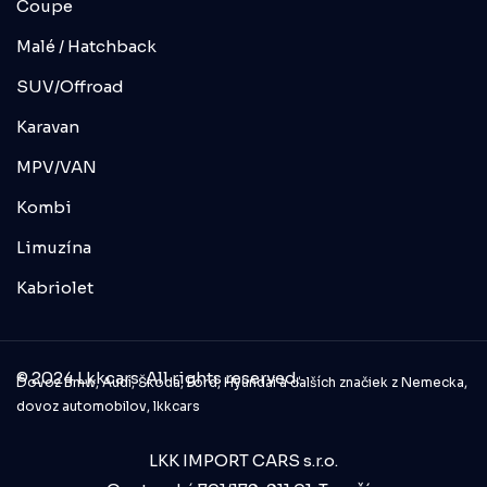
Coupe
Malé / Hatchback
SUV/Offroad
Karavan
MPV/VAN
Kombi
Limuzína
Kabriolet
© 2024 Lkkcars. All rights reserved.
Dovoz Bmw, Audi, Škoda, Ford, Hyundai a ďalších značiek z Nemecka,
dovoz automobilov, lkkcars
LKK IMPORT CARS s.r.o.