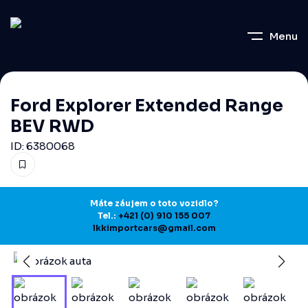
Menu
Ford Explorer Extended Range
BEV RWD
ID: 6380068
Máte záujem o toto vozidlo?
Tel.:
+421 (0) 910 155 007
lkkimportcars@gmail.com