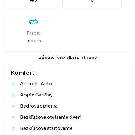
4/5
5
Farba:
modrá
Výbava vozidla na dovoz
Komfort
Android Auto
Apple CarPlay
Bedrová opierka
Bezkľúčové otváranie dverí
Bezkľúčové štartovanie