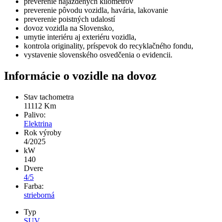
preverenie najazdených kilometrov
preverenie pôvodu vozidla, havária, lakovanie
preverenie poistných udalostí
dovoz vozidla na Slovensko,
umytie interiéru aj exteriéru vozidla,
kontrola originality, príspevok do recyklačného fondu,
vystavenie slovenského osvedčenia o evidencii.
Informácie o vozidle na dovoz
Stav tachometra
11112
Km
Palivo:
Elektrina
Rok výroby
4/2025
kW
140
Dvere
4/5
Farba:
strieborná
Typ
SUV