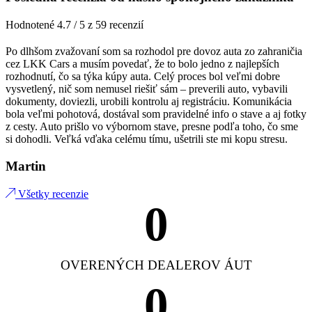
Hodnotené 4.7 / 5 z 59 recenzií
Po dlhšom zvažovaní som sa rozhodol pre dovoz auta zo zahraničia
cez LKK Cars a musím povedať, že to bolo jedno z najlepších
rozhodnutí, čo sa týka kúpy auta. Celý proces bol veľmi dobre
vysvetlený, nič som nemusel riešiť sám – preverili auto, vybavili
dokumenty, doviezli, urobili kontrolu aj registráciu. Komunikácia
bola veľmi pohotová, dostával som pravidelné info o stave a aj fotky
z cesty. Auto prišlo vo výbornom stave, presne podľa toho, čo sme
si dohodli. Veľká vďaka celému tímu, ušetrili ste mi kopu stresu.
Martin
Všetky recenzie
0
OVERENÝCH DEALEROV ÁUT
0