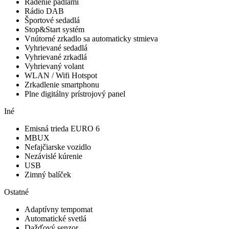
Radenie pádlami
Rádio DAB
Športové sedadlá
Stop&Start systém
Vnútorné zrkadlo sa automaticky stmieva
Vyhrievané sedadlá
Vyhrievané zrkadlá
Vyhrievaný volant
WLAN / Wifi Hotspot
Zrkadlenie smartphonu
Plne digitálny prístrojový panel
Iné
Emisná trieda EURO 6
MBUX
Nefajčiarske vozidlo
Nezávislé kúrenie
USB
Zimný balíček
Ostatné
Adaptívny tempomat
Automatické svetlá
Dažďový senzor