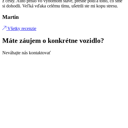
z cesty. Auto prišlo vo výbornom stave, presne podľa toho, čo sme
si dohodli. Veľká vďaka celému tímu, ušetrili ste mi kopu stresu.
Martin
Všetky recenzie
Máte záujem o konkrétne vozidlo?
Neváhajte nás kontaktovať