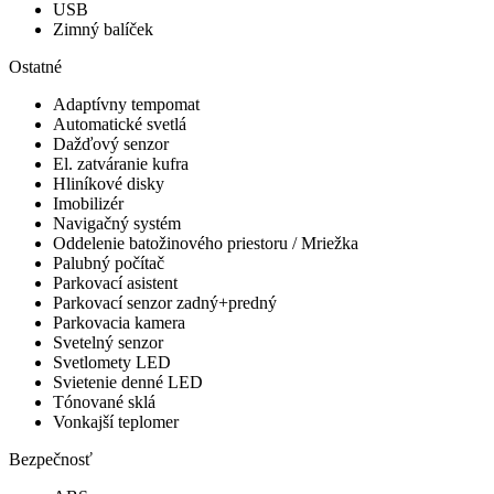
USB
Zimný balíček
Ostatné
Adaptívny tempomat
Automatické svetlá
Dažďový senzor
El. zatváranie kufra
Hliníkové disky
Imobilizér
Navigačný systém
Oddelenie batožinového priestoru / Mriežka
Palubný počítač
Parkovací asistent
Parkovací senzor zadný+predný
Parkovacia kamera
Svetelný senzor
Svetlomety LED
Svietenie denné LED
Tónované sklá
Vonkajší teplomer
Bezpečnosť