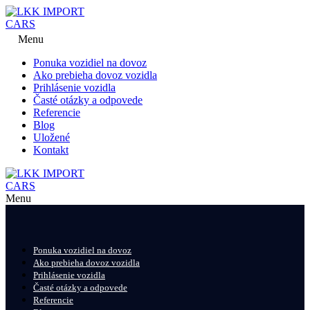
Menu
Ponuka vozidiel na dovoz
Ako prebieha dovoz vozidla
Prihlásenie vozidla
Časté otázky a odpovede
Referencie
Blog
Uložené
Kontakt
Menu
Ponuka vozidiel na dovoz
Ako prebieha dovoz vozidla
Prihlásenie vozidla
Časté otázky a odpovede
Referencie