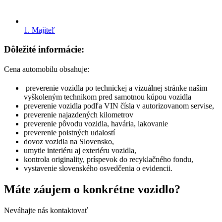
1. Majiteľ
Dôležité informácie:
Cena automobilu obsahuje:
preverenie vozidla po technickej a vizuálnej stránke našim
vyškoleným technikom pred samotnou kúpou vozidla
preverenie vozidla podľa VIN čísla v autorizovanom servise,
preverenie najazdených kilometrov
preverenie pôvodu vozidla, havária, lakovanie
preverenie poistných udalostí
dovoz vozidla na Slovensko,
umytie interiéru aj exteriéru vozidla,
kontrola originality, príspevok do recyklačného fondu,
vystavenie slovenského osvedčenia o evidencii.
Máte záujem o konkrétne vozidlo?
Neváhajte nás kontaktovať