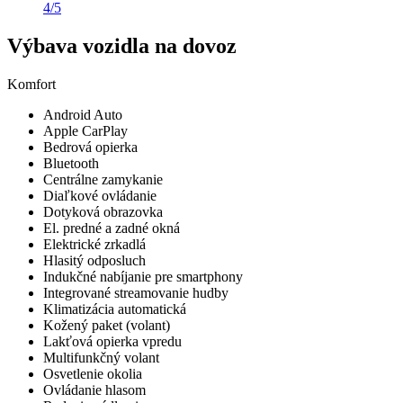
4/5
Výbava vozidla na dovoz
Komfort
Android Auto
Apple CarPlay
Bedrová opierka
Bluetooth
Centrálne zamykanie
Diaľkové ovládanie
Dotyková obrazovka
El. predné a zadné okná
Elektrické zrkadlá
Hlasitý odposluch
Indukčné nabíjanie pre smartphony
Integrované streamovanie hudby
Klimatizácia automatická
Kožený paket (volant)
Lakťová opierka vpredu
Multifunkčný volant
Osvetlenie okolia
Ovládanie hlasom