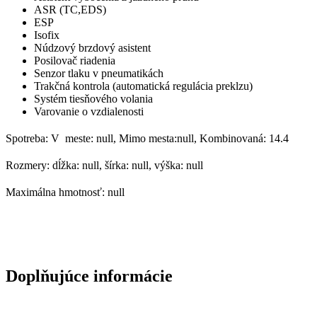
ASR (TC,EDS)
ESP
Isofix
Núdzový brzdový asistent
Posilovač riadenia
Senzor tlaku v pneumatikách
Trakčná kontrola (automatická regulácia preklzu)
Systém tiesňového volania
Varovanie o vzdialenosti
Spotreba: V meste: null, Mimo mesta:null, Kombinovaná: 14.4
Rozmery: dĺžka: null, šírka: null, výška: null
Maximálna hmotnosť: null
Doplňujúce informácie