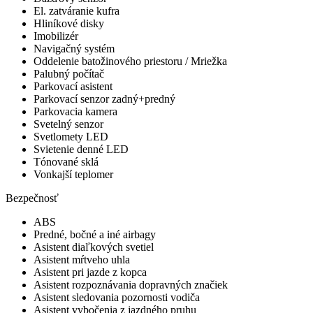
El. zatváranie kufra
Hliníkové disky
Imobilizér
Navigačný systém
Oddelenie batožinového priestoru / Mriežka
Palubný počítač
Parkovací asistent
Parkovací senzor zadný+predný
Parkovacia kamera
Svetelný senzor
Svetlomety LED
Svietenie denné LED
Tónované sklá
Vonkajší teplomer
Bezpečnosť
ABS
Predné, bočné a iné airbagy
Asistent diaľkových svetiel
Asistent mŕtveho uhla
Asistent pri jazde z kopca
Asistent rozpoznávania dopravných značiek
Asistent sledovania pozornosti vodiča
Asistent vybočenia z jazdného pruhu