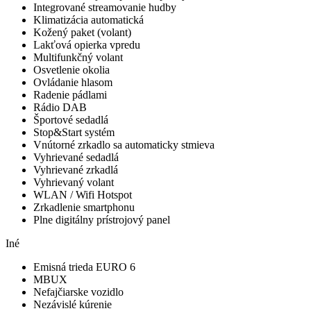
Integrované streamovanie hudby
Klimatizácia automatická
Kožený paket (volant)
Lakťová opierka vpredu
Multifunkčný volant
Osvetlenie okolia
Ovládanie hlasom
Radenie pádlami
Rádio DAB
Športové sedadlá
Stop&Start systém
Vnútorné zrkadlo sa automaticky stmieva
Vyhrievané sedadlá
Vyhrievané zrkadlá
Vyhrievaný volant
WLAN / Wifi Hotspot
Zrkadlenie smartphonu
Plne digitálny prístrojový panel
Iné
Emisná trieda EURO 6
MBUX
Nefajčiarske vozidlo
Nezávislé kúrenie