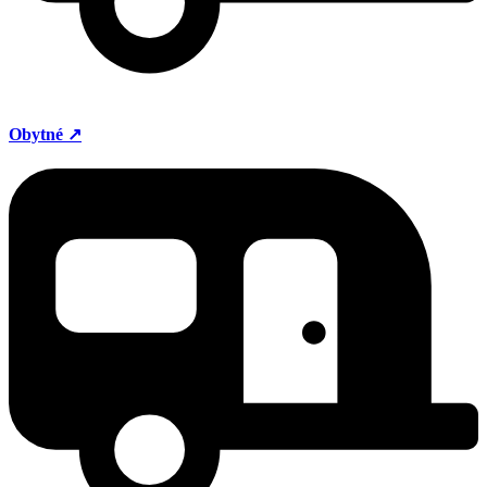
Obytné ↗