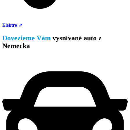
Elektro ↗
Dovezieme Vám
vysnívané auto z
Nemecka