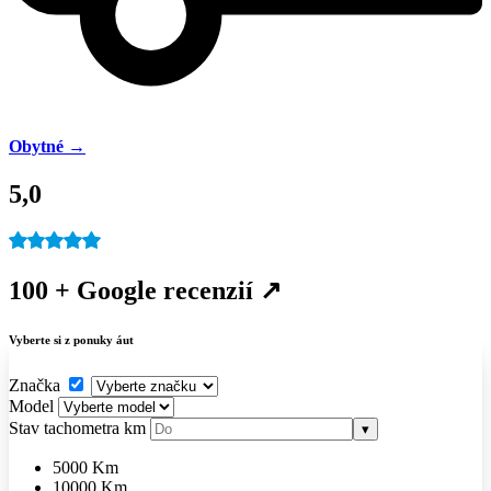
Obytné →
5,0
100 + Google recenzií ↗
Vyberte si z ponuky áut
Značka
Model
Stav tachometra
km
▾
5000 Km
10000 Km