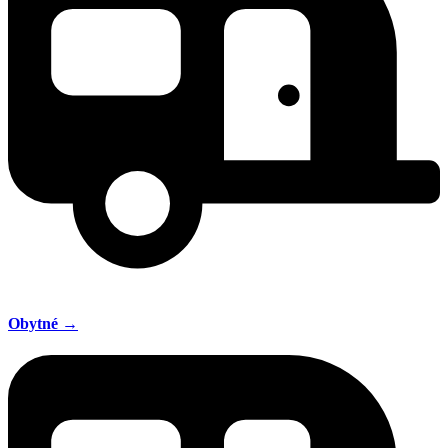
Obytné →