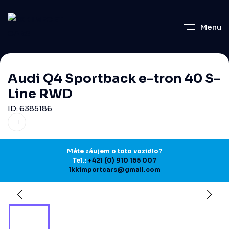
Menu
Audi Q4 Sportback e-tron 40 S-
Line RWD
ID: 6385186
Máte záujem o toto vozidlo?
Tel.:
+421 (0) 910 155 007
lkkimportcars@gmail.com