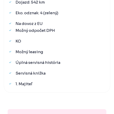
Dojazd: 542 km
Eko. odznak: 4 (zelený)
Na dovoz z EU
Možný odpočet DPH
KO
Možný leasing
Úplná servisná história
Servisná knižka
1. Majiteľ