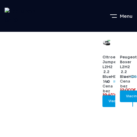
Menu
Citroen
Peugeot
Jumper
Boxer
L2H2
L2H2
2.2
2.2
BlueHDi
BlueHDI
Dies
140
Cena
140
Diesel
35000
Cena
bez
12.000€
bez
DPH:
19.431€
DPH:
Viac in
Viac info