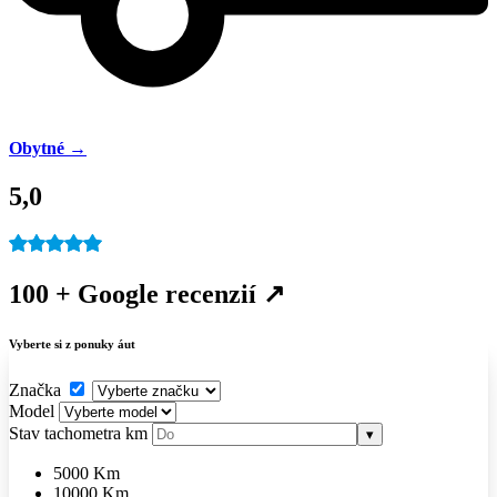
Obytné →
5,0
100 + Google recenzií ↗
Vyberte si z ponuky áut
Značka
Model
Stav tachometra
km
▾
5000 Km
10000 Km