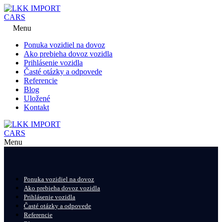
Menu
Ponuka vozidiel na dovoz
Ako prebieha dovoz vozidla
Prihlásenie vozidla
Časté otázky a odpovede
Referencie
Blog
Uložené
Kontakt
Menu
Ponuka vozidiel na dovoz
Ako prebieha dovoz vozidla
Prihlásenie vozidla
Časté otázky a odpovede
Referencie