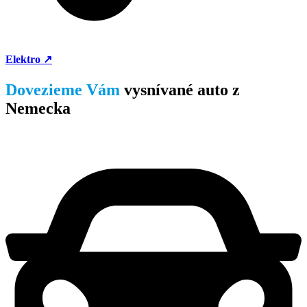
Elektro ↗
Dovezieme Vám
vysnívané auto z
Nemecka