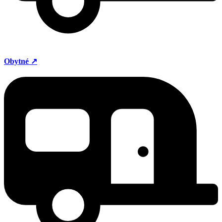
Obytné ↗