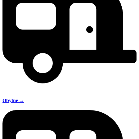
Obytné →