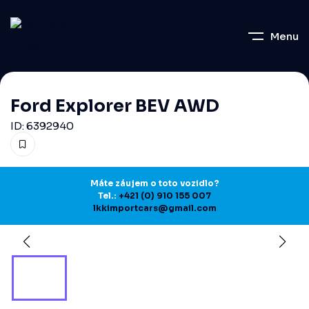
Menu
Ford Explorer BEV AWD
ID: 6392940
Máte záujem o toto vozidlo?
Tel.:
+421 (0) 910 155 007
lkkimportcars@gmail.com