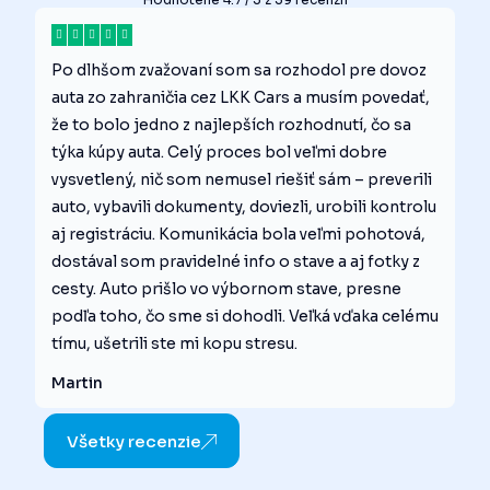
Po dlhšom zvažovaní som sa rozhodol pre dovoz
auta zo zahraničia cez LKK Cars a musím povedať,
že to bolo jedno z najlepších rozhodnutí, čo sa
týka kúpy auta. Celý proces bol veľmi dobre
vysvetlený, nič som nemusel riešiť sám – preverili
auto, vybavili dokumenty, doviezli, urobili kontrolu
aj registráciu. Komunikácia bola veľmi pohotová,
dostával som pravidelné info o stave a aj fotky z
cesty. Auto prišlo vo výbornom stave, presne
podľa toho, čo sme si dohodli. Veľká vďaka celému
tímu, ušetrili ste mi kopu stresu.
Martin
Všetky recenzie