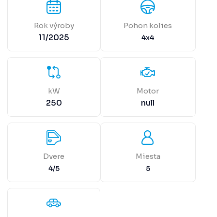
Rok výroby
Pohon kolies
11/2025
4x4
kW
Motor
250
null
Dvere
Miesta
4/5
5