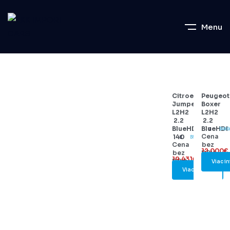
Menu
Citroen
Peugeot
Jumper
Boxer
L2H2
L2H2
2.2
2.2
BlueHDi
BlueHDI
Dies
140
Cena
140
Diesel
35000
Cena
bez
12.000€
bez
DPH:
19.431€
DPH:
Viac in
Viac info