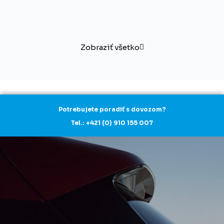
Zobraziť všetko
Potrebujete poradiť s dovozom?
Tel.: +421 (0) 910 155 007