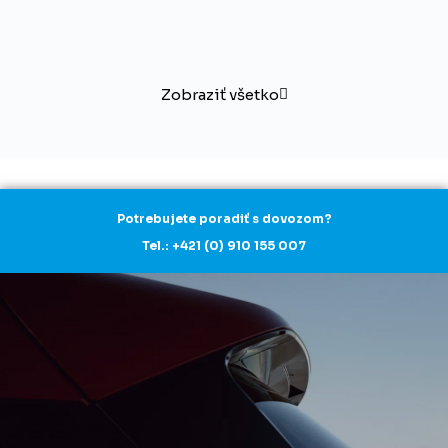
Zobraziť všetko
Potrebujete poradiť s dovozom?
Tel.: +421 (0) 910 155 007