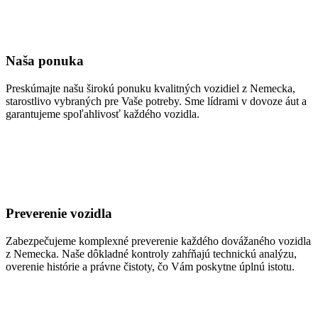
Naša ponuka
Preskúmajte našu širokú ponuku kvalitných vozidiel z Nemecka,
starostlivo vybraných pre Vaše potreby. Sme lídrami v dovoze áut a
garantujeme spoľahlivosť každého vozidla.
Preverenie vozidla
Zabezpečujeme komplexné preverenie každého dovážaného vozidla
z Nemecka. Naše dôkladné kontroly zahŕňajú technickú analýzu,
overenie histórie a právne čistoty, čo Vám poskytne úplnú istotu.