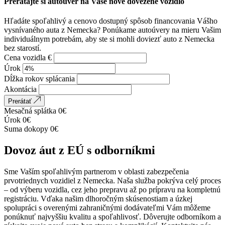
Prerátajte si autoúver na Vaše nové dovezené vozidlo
Hľadáte spoľahlivý a cenovo dostupný spôsob financovania Vášho
vysnívaného auta z Nemecka? Ponúkame autoúvery na mieru Vašim
individuálnym potrebám, aby ste si mohli doviezť auto z Nemecka
bez starostí.
Cena vozidla €
Úrok
Dĺžka rokov splácania
Akontácia
Prerátať
Mesačná splátka
0
€
Úrok
0
€
Suma dokopy
0
€
Dovoz áut z EÚ s odborníkmi
Sme Vaším spoľahlivým partnerom v oblasti zabezpečenia
prvotriednych vozidiel z Nemecka. Naša služba pokrýva celý proces
– od výberu vozidla, cez jeho prepravu až po prípravu na kompletnú
registráciu. Vďaka našim dlhoročným skúsenostiam a úzkej
spolupráci s overenými zahraničnými dodávateľmi Vám môžeme
ponúknuť najvyššiu kvalitu a spoľahlivosť. Dôverujte odborníkom a