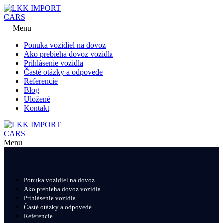
Menu
Ponuka vozidiel na dovoz
Ako prebieha dovoz vozidla
Prihlásenie vozidla
Časté otázky a odpovede
Referencie
Blog
Uložené
Kontakt
Menu
Ponuka vozidiel na dovoz
Ako prebieha dovoz vozidla
Prihlásenie vozidla
Časté otázky a odpovede
Referencie