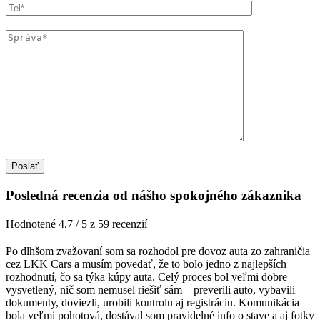
Posledná recenzia od nášho spokojného zákaznika
Hodnotené 4.7 / 5 z 59 recenzií
Po dlhšom zvažovaní som sa rozhodol pre dovoz auta zo zahraničia
cez LKK Cars a musím povedať, že to bolo jedno z najlepších
rozhodnutí, čo sa týka kúpy auta. Celý proces bol veľmi dobre
vysvetlený, nič som nemusel riešiť sám – preverili auto, vybavili
dokumenty, doviezli, urobili kontrolu aj registráciu. Komunikácia
bola veľmi pohotová, dostával som pravidelné info o stave a aj fotky