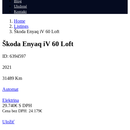
Blog
Uložené
Kontakt
Home
Listings
Škoda Enyaq iV 60 Loft
Škoda Enyaq iV 60 Loft
ID: 6394597
2021
31489
Km
Automat
Elektrina
29.740
€
S DPH
Cena bez DPH:
24.179
€
Uložiť