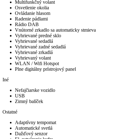
Multifunkčný volant
Osvetlenie okolia
Ovládanie hlasom
Radenie pádlami
Rádio DAB
Vnútorné zrkadlo sa automaticky stmieva
Vyhrievané predné sklo
Vyhrievané sedadlá
Vyhrievané zadné sedadlá
Vyhrievané zrkadlá
Vyhrievaný volant
WLAN / Wifi Hotspot
Plne digitálny prístrojový panel
Iné
Nefajčiarske vozidlo
USB
Zimný balíček
Ostatné
Adaptívny tempomat
Automatické svetlá
Dažďový senzor