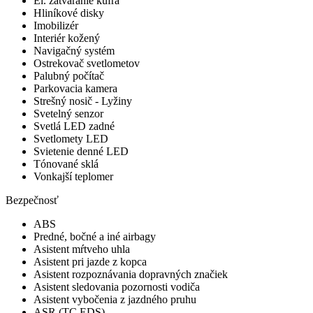
El. zatváranie kufra
Hliníkové disky
Imobilizér
Interiér kožený
Navigačný systém
Ostrekovač svetlometov
Palubný počítač
Parkovacia kamera
Strešný nosič - Lyžiny
Svetelný senzor
Svetlá LED zadné
Svetlomety LED
Svietenie denné LED
Tónované sklá
Vonkajší teplomer
Bezpečnosť
ABS
Predné, bočné a iné airbagy
Asistent mŕtveho uhla
Asistent pri jazde z kopca
Asistent rozpoznávania dopravných značiek
Asistent sledovania pozornosti vodiča
Asistent vybočenia z jazdného pruhu
ASR (TC,EDS)