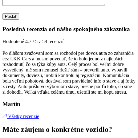
Posledná recenzia od nášho spokojného zákazníka
Hodnotené 4.7 / 5 z 59 recenzií
Po dlhšom zvažovaní som sa rozhodol pre dovoz auta zo zahraničia
cez LKK Cars a musím povedať, že to bolo jedno z najlepších
rozhodnutí, čo sa týka kúpy auta. Celý proces bol veľmi dobre
vysvetlený, nič som nemusel riešiť sám – preverili auto, vybavili
dokumenty, doviezli, urobili kontrolu aj registráciu. Komunikácia
bola veľmi pohotová, dostával som pravidelné info o stave a aj fotky
z cesty. Auto prišlo vo výbornom stave, presne podľa toho, čo sme
si dohodli. Veľká vďaka celému tímu, ušetrili ste mi kopu stresu.
Martin
Všetky recenzie
Máte záujem o konkrétne vozidlo?