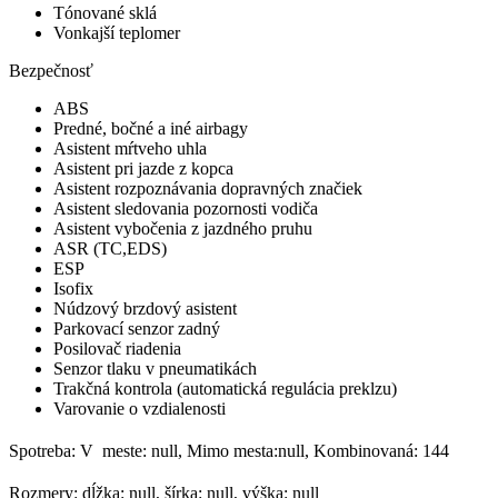
Tónované sklá
Vonkajší teplomer
Bezpečnosť
ABS
Predné, bočné a iné airbagy
Asistent mŕtveho uhla
Asistent pri jazde z kopca
Asistent rozpoznávania dopravných značiek
Asistent sledovania pozornosti vodiča
Asistent vybočenia z jazdného pruhu
ASR (TC,EDS)
ESP
Isofix
Núdzový brzdový asistent
Parkovací senzor zadný
Posilovač riadenia
Senzor tlaku v pneumatikách
Trakčná kontrola (automatická regulácia preklzu)
Varovanie o vzdialenosti
Spotreba: V meste: null, Mimo mesta:null, Kombinovaná: 144
Rozmery: dĺžka: null, šírka: null, výška: null