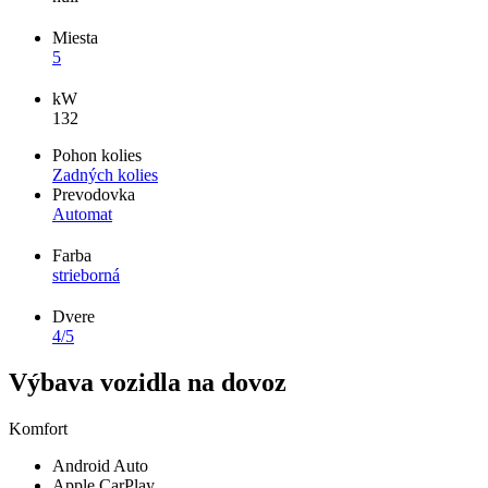
Miesta
5
kW
132
Pohon kolies
Zadných kolies
Prevodovka
Automat
Farba
strieborná
Dvere
4/5
Výbava vozidla na dovoz
Komfort
Android Auto
Apple CarPlay