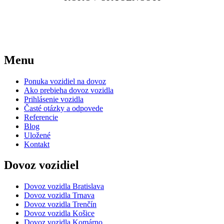
Menu
Ponuka vozidiel na dovoz
Ako prebieha dovoz vozidla
Prihlásenie vozidla
Časté otázky a odpovede
Referencie
Blog
Uložené
Kontakt
Dovoz vozidiel
Dovoz vozidla Bratislava
Dovoz vozidla Trnava
Dovoz vozidla Trenčín
Dovoz vozidla Košice
Dovoz vozidla Komárno