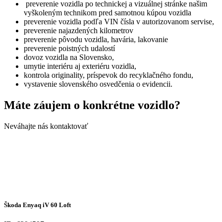
preverenie vozidla po technickej a vizuálnej stránke našim
vyškoleným technikom pred samotnou kúpou vozidla
preverenie vozidla podľa VIN čísla v autorizovanom servise,
preverenie najazdených kilometrov
preverenie pôvodu vozidla, havária, lakovanie
preverenie poistných udalostí
dovoz vozidla na Slovensko,
umytie interiéru aj exteriéru vozidla,
kontrola originality, príspevok do recyklačného fondu,
vystavenie slovenského osvedčenia o evidencii.
Máte záujem o konkrétne vozidlo?
Neváhajte nás kontaktovať
Škoda Enyaq iV 60 Loft