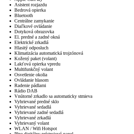
Asistent rozjazdu
Bedrová opierka
Bluetooth
Centrálne zamykanie
Diaľkové ovládanie
Dotyková obrazovka
El. predné a zadné okná
Elektrické zrkadlá
Hlasitý odposluch
Klimatizácia automatická trojzónová
Kožený paket (volant)
Lakťová opierka vpredu
Multifunkčný volant
Osvetlenie okolia
Ovládanie hlasom
Radenie pádlami
Rádio DAB
Vnútorné zrkadlo sa automaticky stmieva
Vyhrievané predné sklo
Vyhrievané sedadlá
Vyhrievané zadné sedadlá
Vyhrievané zrkadlá
Vyhrievaný volant
WLAN / Wifi Hotspot
Plne digitálny prístrojový panel