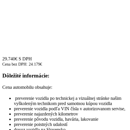
29.740
€
S DPH
Cena bez DPH:
24.179
€
Dôležité informácie:
Cena automobilu obsahuje:
preverenie vozidla po technickej a vizuálnej stránke našim
vyškoleným technikom pred samotnou kúpou vozidla
preverenie vozidla podľa VIN čísla v autorizovanom servise,
preverenie najazdených kilometrov
preverenie pôvodu vozidla, havária, lakovanie
preverenie poistných udalostí
dovoz vozidla na Slovensko,