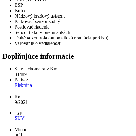
ESP
Isofix
Núdzový brzdový asistent
Parkovací senzor zadný
Posilovač riadenia
Senzor tlaku v pneumatikách
Trakčná kontrola (automatická regulácia preklzu)
Varovanie o vzdialenosti
Doplňujúce informácie
Stav tachometra v Km
31489
Palivo:
Elektrina
Rok
9/2021
Typ
SUV
Motor
null