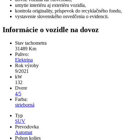
umytie interiéru aj exteriéru vozidla,
kontrola originality, príspevok do recyklačného fondu,
vystavenie slovenského osvedčenia o evidencii.
Informácie o vozidle na dovoz
Stav tachometra
31489
Km
Palivo:
Elektrina
Rok výroby
9/2021
kW
132
Dvere
4/5
Farba:
strieborná
Typ
SUV
Prevodovka
Automat
Pohon kolies