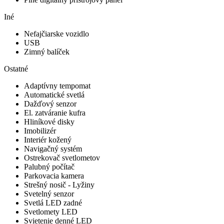
Iné
Nefajčiarske vozidlo
USB
Zimný balíček
Ostatné
Adaptívny tempomat
Automatické svetlá
Dažďový senzor
El. zatváranie kufra
Hliníkové disky
Imobilizér
Interiér kožený
Navigačný systém
Ostrekovač svetlometov
Palubný počítač
Parkovacia kamera
Strešný nosič - Lyžiny
Svetelný senzor
Svetlá LED zadné
Svetlomety LED
Svietenie denné LED