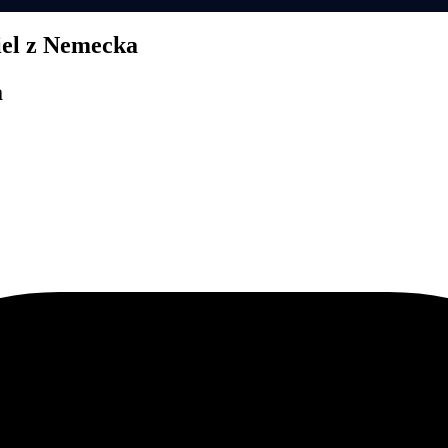
diel z Nemecka
a