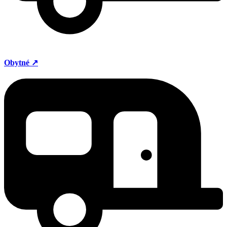
Obytné ↗