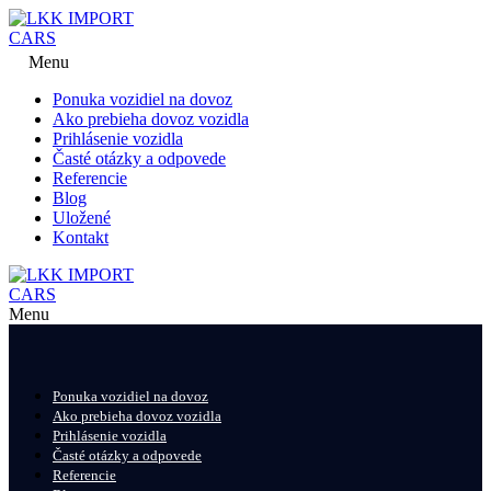
Menu
Ponuka vozidiel na dovoz
Ako prebieha dovoz vozidla
Prihlásenie vozidla
Časté otázky a odpovede
Referencie
Blog
Uložené
Kontakt
Menu
Ponuka vozidiel na dovoz
Ako prebieha dovoz vozidla
Prihlásenie vozidla
Časté otázky a odpovede
Referencie