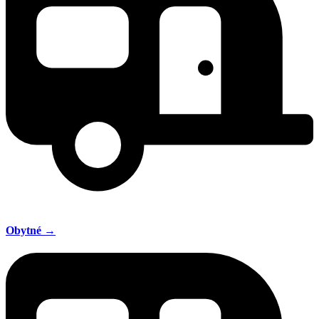
Obytné →