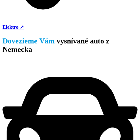
Elektro ↗
Dovezieme Vám
vysnívané auto z
Nemecka