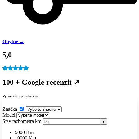
Obytné →
5,0
100 + Google recenzií ↗
Vyberte si z ponuky áut
Značka
Model
Stav tachometra
km
▾
5000 Km
10000 Km