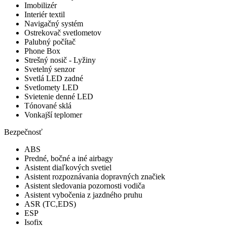
Imobilizér
Interiér textil
Navigačný systém
Ostrekovač svetlometov
Palubný počítač
Phone Box
Strešný nosič - Lyžiny
Svetelný senzor
Svetlá LED zadné
Svetlomety LED
Svietenie denné LED
Tónované sklá
Vonkajší teplomer
Bezpečnosť
ABS
Predné, bočné a iné airbagy
Asistent diaľkových svetiel
Asistent rozpoznávania dopravných značiek
Asistent sledovania pozornosti vodiča
Asistent vybočenia z jazdného pruhu
ASR (TC,EDS)
ESP
Isofix