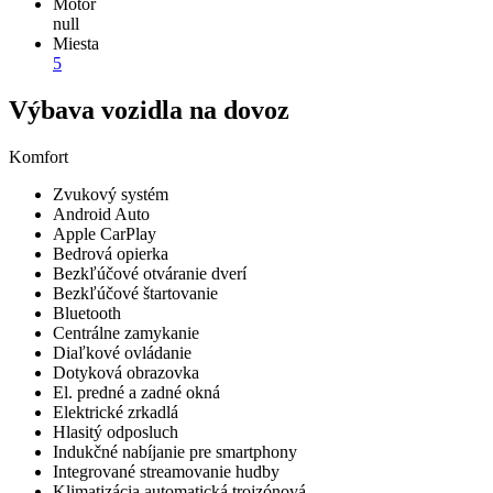
Motor
null
Miesta
5
Výbava vozidla na dovoz
Komfort
Zvukový systém
Android Auto
Apple CarPlay
Bedrová opierka
Bezkľúčové otváranie dverí
Bezkľúčové štartovanie
Bluetooth
Centrálne zamykanie
Diaľkové ovládanie
Dotyková obrazovka
El. predné a zadné okná
Elektrické zrkadlá
Hlasitý odposluch
Indukčné nabíjanie pre smartphony
Integrované streamovanie hudby
Klimatizácia automatická trojzónová