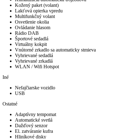
Kožený paket (volant)
Lakťová opierka vpredu
Multifunkčný volant
Osvetlenie okolia
Ovládanie hlasom
Rádio DAB
Športové sedadlá
Virtuálny kokpit
Vnútorné zrkadlo sa automaticky stmieva
Vyhrievané sedadlá
Vyhrievané zrkadlá
WLAN / Wifi Hotspot
Iné
Nefajčiarske vozidlo
USB
Ostatné
Adaptívny tempomat
Automatické svetlá
Dažďový senzor
El. zatváranie kufra
Hliníkové disky