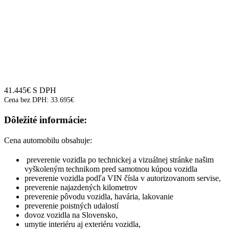
41.445
€
S DPH
Cena bez DPH:
33.695
€
Dôležité informácie:
Cena automobilu obsahuje:
preverenie vozidla po technickej a vizuálnej stránke našim
vyškoleným technikom pred samotnou kúpou vozidla
preverenie vozidla podľa VIN čísla v autorizovanom servise,
preverenie najazdených kilometrov
preverenie pôvodu vozidla, havária, lakovanie
preverenie poistných udalostí
dovoz vozidla na Slovensko,
umytie interiéru aj exteriéru vozidla,