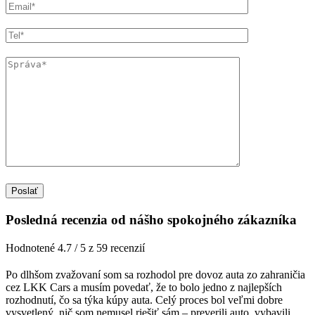
Posledná recenzia od nášho spokojného zákazníka
Hodnotené 4.7 / 5 z 59 recenzií
Po dlhšom zvažovaní som sa rozhodol pre dovoz auta zo zahraničia
cez LKK Cars a musím povedať, že to bolo jedno z najlepších
rozhodnutí, čo sa týka kúpy auta. Celý proces bol veľmi dobre
vysvetlený, nič som nemusel riešiť sám – preverili auto, vybavili