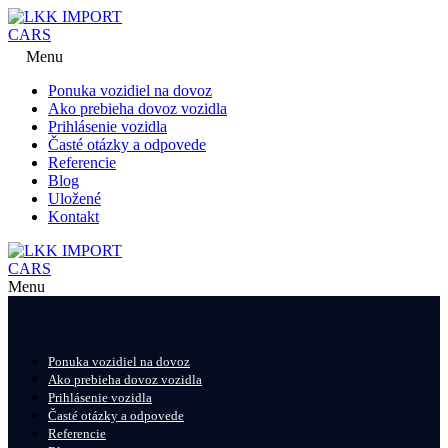
Menu
Ponuka vozidiel na dovoz
Ako prebieha dovoz vozidla
Prihlásenie vozidla
Časté otázky a odpovede
Referencie
Blog
Uložené
Kontakt
Menu
Ponuka vozidiel na dovoz
Ako prebieha dovoz vozidla
Prihlásenie vozidla
Časté otázky a odpovede
Referencie