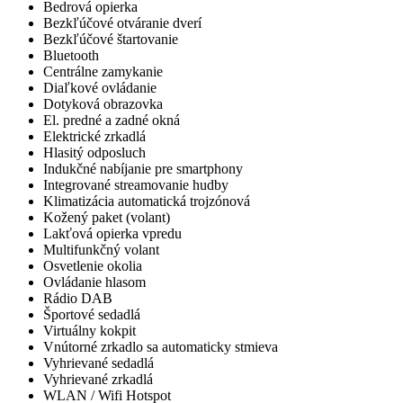
Bedrová opierka
Bezkľúčové otváranie dverí
Bezkľúčové štartovanie
Bluetooth
Centrálne zamykanie
Diaľkové ovládanie
Dotyková obrazovka
El. predné a zadné okná
Elektrické zrkadlá
Hlasitý odposluch
Indukčné nabíjanie pre smartphony
Integrované streamovanie hudby
Klimatizácia automatická trojzónová
Kožený paket (volant)
Lakťová opierka vpredu
Multifunkčný volant
Osvetlenie okolia
Ovládanie hlasom
Rádio DAB
Športové sedadlá
Virtuálny kokpit
Vnútorné zrkadlo sa automaticky stmieva
Vyhrievané sedadlá
Vyhrievané zrkadlá
WLAN / Wifi Hotspot