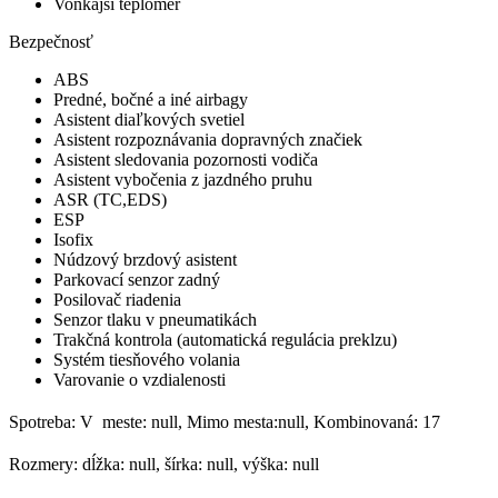
Vonkajší teplomer
Bezpečnosť
ABS
Predné, bočné a iné airbagy
Asistent diaľkových svetiel
Asistent rozpoznávania dopravných značiek
Asistent sledovania pozornosti vodiča
Asistent vybočenia z jazdného pruhu
ASR (TC,EDS)
ESP
Isofix
Núdzový brzdový asistent
Parkovací senzor zadný
Posilovač riadenia
Senzor tlaku v pneumatikách
Trakčná kontrola (automatická regulácia preklzu)
Systém tiesňového volania
Varovanie o vzdialenosti
Spotreba: V meste: null, Mimo mesta:null, Kombinovaná: 17
Rozmery: dĺžka: null, šírka: null, výška: null