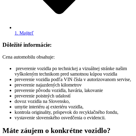
1. Majiteľ
Dôležité informácie:
Cena automobilu obsahuje:
preverenie vozidla po technickej a vizuálnej stránke našim
vyškoleným technikom pred samotnou kúpou vozidla
preverenie vozidla podľa VIN čísla v autorizovanom servise,
preverenie najazdených kilometrov
preverenie pôvodu vozidla, havária, lakovanie
preverenie poistných udalostí
dovoz vozidla na Slovensko,
umytie interiéru aj exteriéru vozidla,
kontrola originality, príspevok do recyklačného fondu,
vystavenie slovenského osvedčenia o evidencii.
Máte záujem o konkrétne vozidlo?