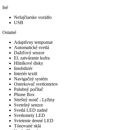
Iné
Nefajčiarske vozidlo
USB
Ostatné
Adaptívny tempomat
Automatické svetlá
Dažďový senzor
El. zatváranie kufra
Hliníkové disky
Imobilizér
Interiér textil
Navigačný systém
Ostrekovač svetlometov
Palubný počítač
Phone Box
Strešný nosič - Lyžiny
Svetelný senzor
Svetlá LED zadné
Svetlomety LED
Svietenie denné LED
Tónované sklá