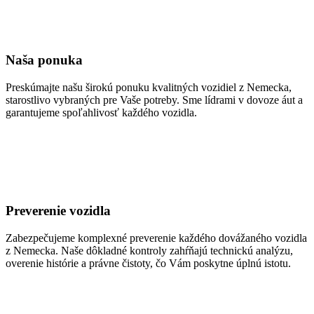
Naša ponuka
Preskúmajte našu širokú ponuku kvalitných vozidiel z Nemecka,
starostlivo vybraných pre Vaše potreby. Sme lídrami v dovoze áut a
garantujeme spoľahlivosť každého vozidla.
Preverenie vozidla
Zabezpečujeme komplexné preverenie každého dovážaného vozidla
z Nemecka. Naše dôkladné kontroly zahŕňajú technickú analýzu,
overenie histórie a právne čistoty, čo Vám poskytne úplnú istotu.