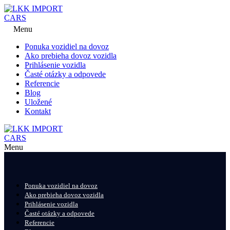
Menu
Ponuka vozidiel na dovoz
Ako prebieha dovoz vozidla
Prihlásenie vozidla
Časté otázky a odpovede
Referencie
Blog
Uložené
Kontakt
Menu
Ponuka vozidiel na dovoz
Ako prebieha dovoz vozidla
Prihlásenie vozidla
Časté otázky a odpovede
Referencie