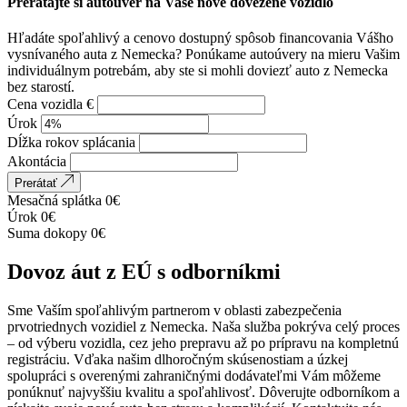
Prerátajte si autoúver na Vaše nové dovezené vozidlo
Hľadáte spoľahlivý a cenovo dostupný spôsob financovania Vášho
vysnívaného auta z Nemecka? Ponúkame autoúvery na mieru Vašim
individuálnym potrebám, aby ste si mohli doviezť auto z Nemecka
bez starostí.
Cena vozidla €
Úrok
Dĺžka rokov splácania
Akontácia
Prerátať
Mesačná splátka
0
€
Úrok
0
€
Suma dokopy
0
€
Dovoz áut z EÚ s odborníkmi
Sme Vaším spoľahlivým partnerom v oblasti zabezpečenia
prvotriednych vozidiel z Nemecka. Naša služba pokrýva celý proces
– od výberu vozidla, cez jeho prepravu až po prípravu na kompletnú
registráciu. Vďaka našim dlhoročným skúsenostiam a úzkej
spolupráci s overenými zahraničnými dodávateľmi Vám môžeme
ponúknuť najvyššiu kvalitu a spoľahlivosť. Dôverujte odborníkom a