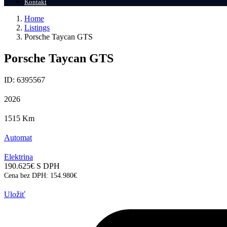
Kontakt
Home
Listings
Porsche Taycan GTS
Porsche Taycan GTS
ID: 6395567
2026
1515
Km
Automat
Elektrina
190.625
€
S DPH
Cena bez DPH:
154.980
€
Uložiť