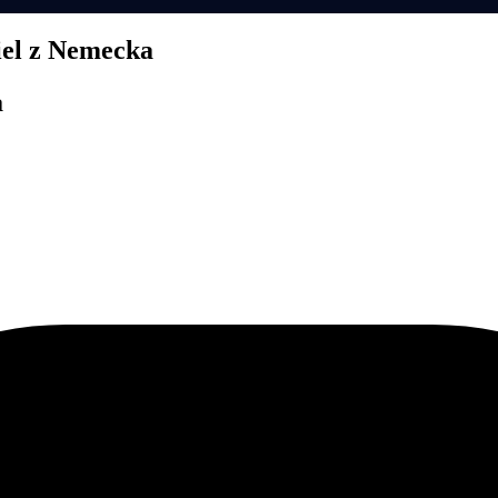
diel z Nemecka
a