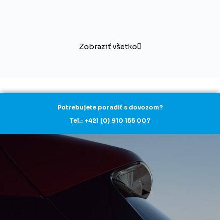
Zobraziť všetko
Potrebujete poradiť s dovozom?
Tel.: +421 (0) 910 155 007