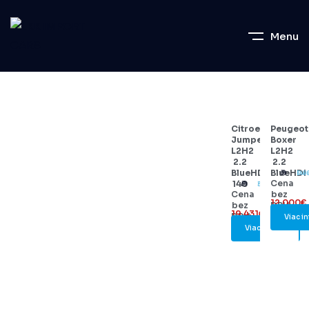
Menu
Citroen
Peugeot
Jumper
Boxer
L2H2
L2H2
2.2
2.2
BlueHDi
BlueHDI
Dies
140
Cena
140
Diesel
35000
Cena
bez
12.000€
bez
DPH:
19.431€
DPH:
Viac in
Viac info