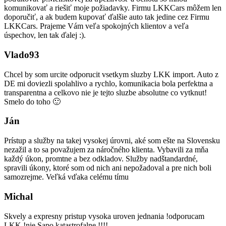
komunikovať a riešiť moje požiadavky. Firmu LKKCars môžem len
doporučiť, a ak budem kupovať ďalšie auto tak jedine cez Firmu
LKKCars. Prajeme Vám veľa spokojných klientov a veľa
úspechov, len tak ďalej :).
Vlado93
Chcel by som urcite odporucit vsetkym sluzby LKK import. Auto z
DE mi doviezli spolahlivo a rychlo, komunikacia bola perfektna a
transparentna a celkovo nie je tejto sluzbe absolutne co vytknut!
Smelo do toho 🙂
Ján
Prístup a služby na takej vysokej úrovni, aké som ešte na Slovensku
nezažil a to sa považujem za náročného klienta. Vybavili za mňa
každý úkon, promtne a bez odkladov. Služby nadštandardné,
spravili úkony, ktoré som od nich ani nepožadoval a pre nich boli
samozrejme. Veľká vďaka celému tímu
Michal
Skvely a expresny pristup vysoka uroven jednania !odporucam
LKK !nie Sapo katastrofalne !!!!