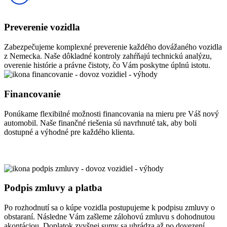
Preverenie vozidla
Zabezpečujeme komplexné preverenie každého dovážaného vozidla
z Nemecka. Naše dôkladné kontroly zahŕňajú technickú analýzu,
overenie histórie a právne čistoty, čo Vám poskytne úplnú istotu.
Financovanie
Ponúkame flexibilné možnosti financovania na mieru pre Váš nový
automobil. Naše finančné riešenia sú navrhnuté tak, aby boli
dostupné a výhodné pre každého klienta.
Podpis zmluvy a platba
Po rozhodnutí sa o kúpe vozidla postupujeme k podpisu zmluvy o
obstaraní. Následne Vám zašleme zálohovú zmluvu s dohodnutou
akontáciou. Doplatok zvyšnej sumy sa uhrádza až po dovezení