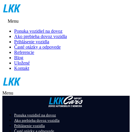
Menu
Ponuka vozidiel na dovoz
Ako prebieha dovoz vozidla
Prihlásenie vozidla
Časté otázky a odpovede
Referencie
Blog
Uložené
Kontakt
Menu
Ponuka vozidiel na dovoz
Ako prebieha dovoz vozidla
Prihlásenie vozidla
Časté otázky a odpovede