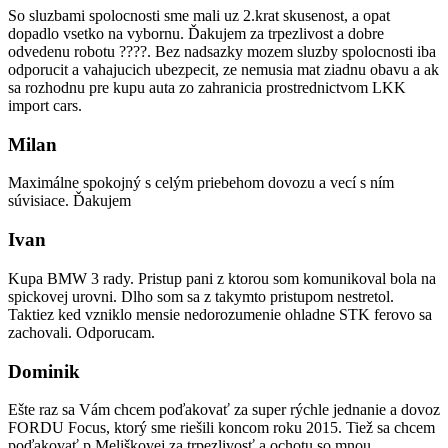
So sluzbami spolocnosti sme mali uz 2.krat skusenost, a opat
dopadlo vsetko na vybornu. Ďakujem za trpezlivost a dobre
odvedenu robotu ????. Bez nadsazky mozem sluzby spolocnosti iba
odporucit a vahajucich ubezpecit, ze nemusia mat ziadnu obavu a ak
sa rozhodnu pre kupu auta zo zahranicia prostrednictvom LKK
import cars.
Milan
Maximálne spokojný s celým priebehom dovozu a vecí s ním
súvisiace. Ďakujem
Ivan
Kupa BMW 3 rady. Pristup pani z ktorou som komunikoval bola na
spickovej urovni. Dlho som sa z takymto pristupom nestretol.
Taktiez ked vzniklo mensie nedorozumenie ohladne STK ferovo sa
zachovali. Odporucam.
Dominik
Ešte raz sa Vám chcem poďakovať za super rýchle jednanie a dovoz
FORDU Focus, ktorý sme riešili koncom roku 2015. Tiež sa chcem
poďakovať p.Meliškovej za trpezlivosť a ochotu so mnou