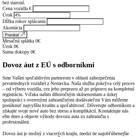
bez starostí.
Cena vozidla €
Úrok
Dĺžka rokov splácania
Akontácia
Prerátať
Mesačná splátka
0
€
Úrok
0
€
Suma dokopy
0
€
Dovoz áut z EÚ s odborníkmi
Sme Vaším spoľahlivým partnerom v oblasti zabezpečenia
prvotriednych vozidiel z Nemecka. Naša služba pokrýva celý proces
– od výberu vozidla, cez jeho prepravu až po prípravu na kompletnú
registráciu. Vďaka našim dlhoročným skúsenostiam a úzkej
spolupráci s overenými zahraničnými dodávateľmi Vám môžeme
ponúknuť najvyššiu kvalitu a spoľahlivosť. Dôverujte odborníkom a
získajte svoje nové auto bez stresu a komplikácií. Kontaktujte nás
ešte dnes a objavte výhody dovozu auta zo zahraničia s
profesionálmi.
Dovoz áut je možný z viacerých krajín, medzi tie najobľúbenejšie