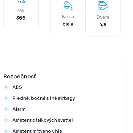
kW
Farba
Dvere
366
biela
4/5
Bezpečnosť
ABS
Predné, bočné a iné airbagy
Alarm
Asistent diaľkových svetiel
Asistent mŕtveho uhla