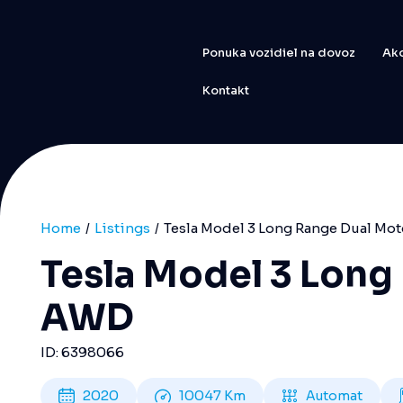
Ponuka vozidiel na dovoz
Ako
Kontakt
Home
Listings
Tesla Model 3 Long Range Dual Mo
Tesla Model 3 Long
AWD
ID: 6398066
2020
10047
Km
Automat