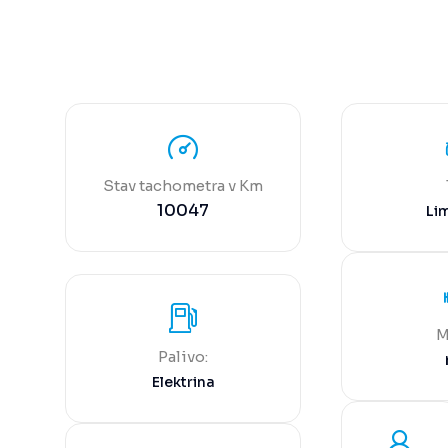
Stav tachometra v Km
10047
Li
M
Palivo:
Elektrina