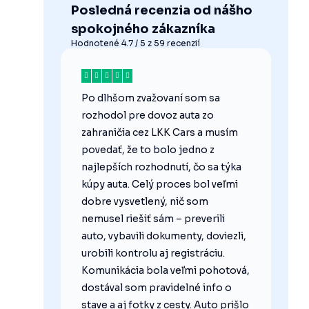
Posledná recenzia od nášho
spokojného zákazníka
Hodnotené 4.7 / 5 z 59 recenzií
Po dlhšom zvažovaní som sa
rozhodol pre dovoz auta zo
zahraničia cez LKK Cars a musím
povedať, že to bolo jedno z
najlepších rozhodnutí, čo sa týka
kúpy auta. Celý proces bol veľmi
dobre vysvetlený, nič som
nemusel riešiť sám – preverili
auto, vybavili dokumenty, doviezli,
urobili kontrolu aj registráciu.
Komunikácia bola veľmi pohotová,
dostával som pravidelné info o
stave a aj fotky z cesty. Auto prišlo