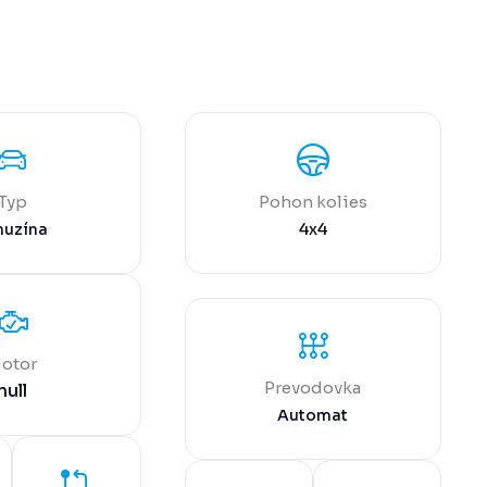
Typ
Pohon kolies
muzína
4x4
otor
Prevodovka
null
Automat