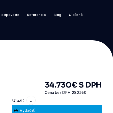
 a odpovede
Referencie
Blog
Uložené
34.730
€
S DPH
Cena bez DPH:
28.236
€
Uložiť
Vytlačiť