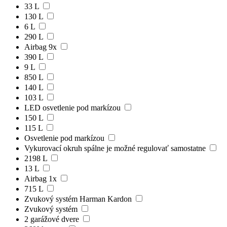
33 L
130 L
6 L
290 L
Airbag 9x
390 L
9 L
850 L
140 L
103 L
LED osvetlenie pod markízou
150 L
115 L
Osvetlenie pod markízou
Vykurovací okruh spálne je možné regulovať samostatne
2198 L
13 L
Airbag 1x
715 L
Zvukový systém Harman Kardon
Zvukový systém
2 garážové dvere