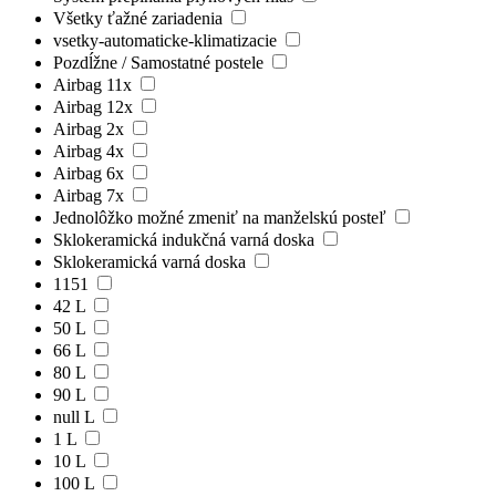
Všetky ťažné zariadenia
vsetky-automaticke-klimatizacie
Pozdĺžne / Samostatné postele
Airbag 11x
Airbag 12x
Airbag 2x
Airbag 4x
Airbag 6x
Airbag 7x
Jednolôžko možné zmeniť na manželskú posteľ
Sklokeramická indukčná varná doska
Sklokeramická varná doska
1151
42 L
50 L
66 L
80 L
90 L
null L
1 L
10 L
100 L