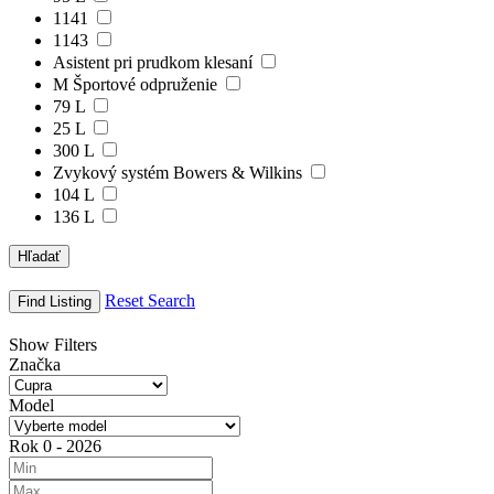
1141
1143
Asistent pri prudkom klesaní
M Športové odpruženie
79 L
25 L
300 L
Zvykový systém Bowers & Wilkins
104 L
136 L
Hľadať
Reset Search
Find Listing
Show Filters
Značka
Model
Rok
0
-
2026