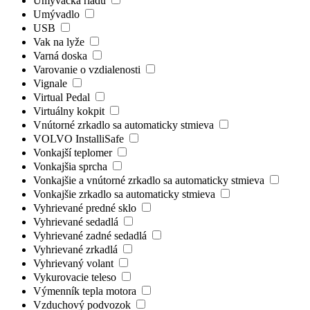
Umývačka riadu
Umývadlo
USB
Vak na lyže
Varná doska
Varovanie o vzdialenosti
Vignale
Virtual Pedal
Virtuálny kokpit
Vnútorné zrkadlo sa automaticky stmieva
VOLVO InstalliSafe
Vonkajší teplomer
Vonkajšia sprcha
Vonkajšie a vnútorné zrkadlo sa automaticky stmieva
Vonkajšie zrkadlo sa automaticky stmieva
Vyhrievané predné sklo
Vyhrievané sedadlá
Vyhrievané zadné sedadlá
Vyhrievané zrkadlá
Vyhrievaný volant
Vykurovacie teleso
Výmenník tepla motora
Vzduchový podvozok