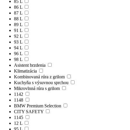
85 L
86 L
87 L
88 L
89 L
91 L
92 L
93 L
94 L
96 L
98 L
Asistent brzdenia
Klimatizácia
Kombinovaná rúra z grilom
Kuchyňa s výsuvnou sprchou
Mikrovlnná rúra s grilom
1142
1148
BMW Premium Selection
CITY SAFETY
1145
12 L
95 L