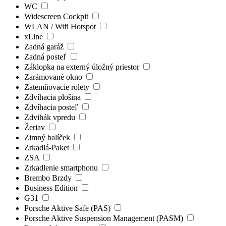
WC
Widescreen Cockpit
WLAN / Wifi Hotspot
xLine
Zadná garáž
Zadná posteľ
Záklopka na externý úložný priestor
Zarámované okno
Zatemňovacie rolety
Zdvíhacia plošina
Zdvíhacia posteľ
Zdvihák vpredu
Žeriav
Zimný balíček
Zrkadlá-Paket
ZSA
Zrkadlenie smartphonu
Brembo Brzdy
Business Edition
G31
Porsche Aktive Safe (PAS)
Porsche Aktive Suspension Management (PASM)