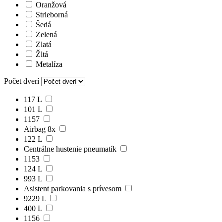
Oranžová
Strieborná
Šedá
Zelená
Zlatá
Žltá
Metalíza
Počet dverí
117 L
101 L
1157
Airbag 8x
122 L
Centrálne hustenie pneumatík
1153
124 L
993 L
Asistent parkovania s prívesom
9229 L
400 L
1156