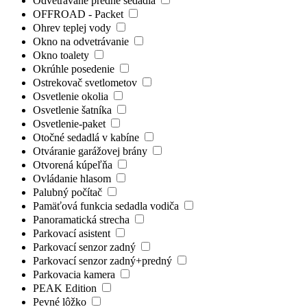
Odvetrávané predné sedadlá
OFFROAD - Packet
Ohrev teplej vody
Okno na odvetrávanie
Okno toalety
Okrúhle posedenie
Ostrekovač svetlometov
Osvetlenie okolia
Osvetlenie šatníka
Osvetlenie-paket
Otočné sedadlá v kabíne
Otváranie garážovej brány
Otvorená kúpeľňa
Ovládanie hlasom
Palubný počítač
Pamäťová funkcia sedadla vodiča
Panoramatická strecha
Parkovací asistent
Parkovací senzor zadný
Parkovací senzor zadný+predný
Parkovacia kamera
PEAK Edition
Pevné lôžko