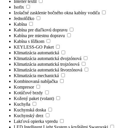
Interiér textil
Isofix
Izolačné zasklenie bočného okna kabíny vodiča
Jednolôžko
Kabína
Kabína pre diaľkovú dopravu
Kabína pre miestnu dopravu
Kabína s lôžkom
KEYLESS-GO Paket
Klimatizácia automatická
Klimatizácia automatická dvojzónová
Klimatizácia automatická trojzónová
Klimatizácia automatická štvorzónová
Klimatizácia mechanická
Kombinovaná nabíjačka
Kompresor
Kotúčové brzdy
Kožený paket (volant)
Kuchyňa
Kuchynská doska
Kuchynský drez
Lakťová opierka vpredu
LED Intelligent Light System s kryštálmi Swarovski