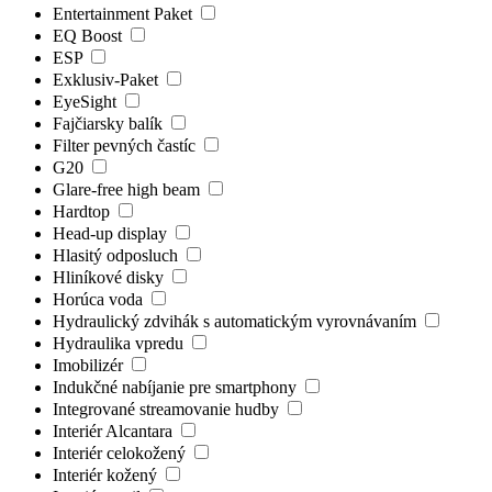
Entertainment Paket
EQ Boost
ESP
Exklusiv-Paket
EyeSight
Fajčiarsky balík
Filter pevných častíc
G20
Glare-free high beam
Hardtop
Head-up display
Hlasitý odposluch
Hliníkové disky
Horúca voda
Hydraulický zdvihák s automatickým vyrovnávaním
Hydraulika vpredu
Imobilizér
Indukčné nabíjanie pre smartphony
Integrované streamovanie hudby
Interiér Alcantara
Interiér celokožený
Interiér kožený