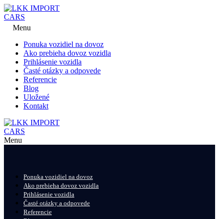
Menu
Ponuka vozidiel na dovoz
Ako prebieha dovoz vozidla
Prihlásenie vozidla
Časté otázky a odpovede
Referencie
Blog
Uložené
Kontakt
Menu
Ponuka vozidiel na dovoz
Ako prebieha dovoz vozidla
Prihlásenie vozidla
Časté otázky a odpovede
Referencie