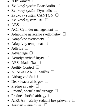
360° kamera
Zvukový systém BeatsAudio
Zvukový systém Dynaudio
Zvukový systém CANTON
Zvukový systém JBL
ABS
ACT Cylinder management
Adaptívne natáčanie svetlometov
Adaptívne svetlomety
Adaptívny tempomat
AdBlue
Advantage
Aerodynamické kryty
AES chladnička
Agility Control
AIR-BALANCE balíček
Airbag vodiča
Deaktivácia airbagov
Predné airbagy
Predné, bočné a iné airbagy
Predné a bočné airbagy
AIRCAP - všetky sedadlá bez prievanu
Airscarf - tepelný šál