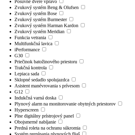
Posuvné dvere vpravo
Zvukový systém Beng & Olufsen
Zvukový systém Bose
Zvukový systém Burmester
Zvukový systém Harman Kardon
Zvukový systém Meridian
Funkcia vetrania
Multifunkčná lavica
iPerformance
G30
Priečinok batožinového priestoru
Trakčná kontrola
Lepiaca sada
Sklopné sedadlo spolujazdca
Asistent manévrovania s prívesom
G12
Indukčná varná doska
Plynový alarm na monitorovanie obytných priestorov
Hyperscreen
Plne digitálny prístrojový panel
Obojsmerné nabíjanie
Predná roleta na ochranu súkromia
Systém prepínania plynových fliaš