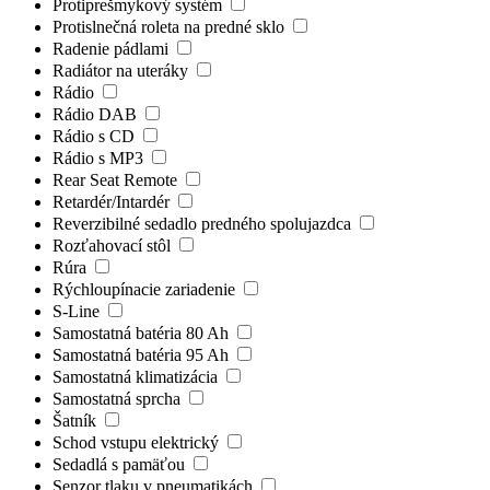
Protiprešmykový systém
Protislnečná roleta na predné sklo
Radenie pádlami
Radiátor na uteráky
Rádio
Rádio DAB
Rádio s CD
Rádio s MP3
Rear Seat Remote
Retardér/Intardér
Reverzibilné sedadlo predného spolujazdca
Rozťahovací stôl
Rúra
Rýchloupínacie zariadenie
S-Line
Samostatná batéria 80 Ah
Samostatná batéria 95 Ah
Samostatná klimatizácia
Samostatná sprcha
Šatník
Schod vstupu elektrický
Sedadlá s pamäťou
Senzor tlaku v pneumatikách