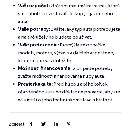
Váš rozpočet:
Určte si maximálnu sumu, ktorú
ste ochotní investovať do kúpy ojazdeného
auta.
Vaše potreby:
Zvážte, aký typ auta potrebujete
a na aké účely ho budete používať.
Vaše preferencie:
Premýšľajte o značke,
modeli, motore, výbave a ďalších aspektoch,
ktoré sú pre vás dôležité.
Možnosti financovania:
V prípade potreby
zvážte možnosti financovania kúpy auta.
Previerka auta:
Pred kúpou akéhokoľvek
ojazdeného auta ho dôkladne preverte, aby ste
sa uistili o jeho technickom stave a histórii.
Zdielať