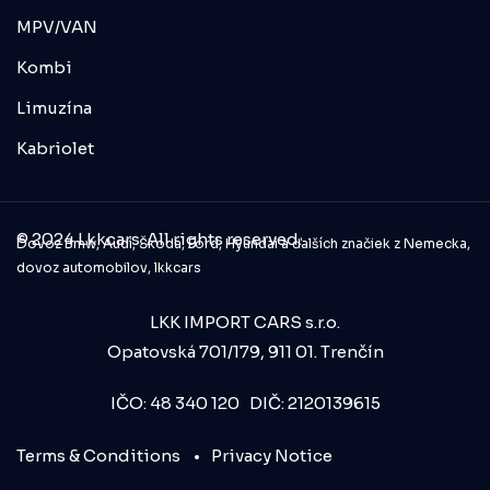
MPV/VAN
Kombi
Limuzína
Kabriolet
© 2024 Lkkcars. All rights reserved.
Dovoz Bmw, Audi, Škoda, Ford, Hyundai a ďalších značiek z Nemecka,
dovoz automobilov, lkkcars
LKK IMPORT CARS s.r.o.
Opatovská 701/179, 911 01. Trenčín
IČO: 48 340 120 DIČ: 2120139615
Terms & Conditions
Privacy Notice