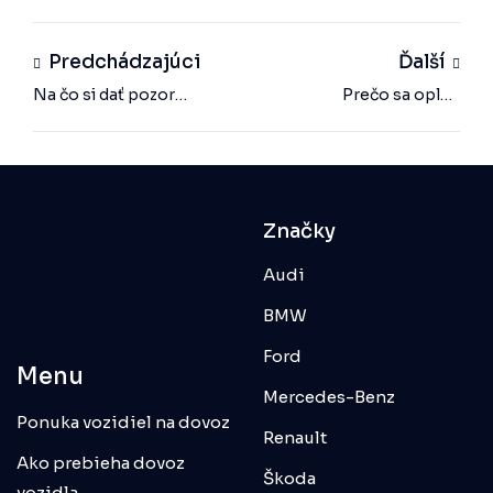
Predchádzajúci
Ďalší
Na čo si dať pozor
Prečo sa oplatí
pri dovoze auta z
doviezť si auto z
Nemecka?
Nemecka?
Značky
Audi
BMW
Ford
Menu
Mercedes-Benz
Ponuka vozidiel na dovoz
Renault
Ako prebieha dovoz
Škoda
vozidla