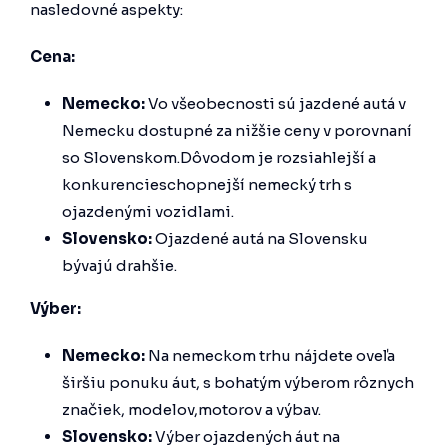
nasledovné aspekty:
Cena:
Nemecko:
Vo všeobecnosti sú jazdené autá v
Nemecku dostupné za nižšie ceny v porovnaní
so Slovenskom.Dôvodom je rozsiahlejší a
konkurencieschopnejší nemecký trh s
ojazdenými vozidlami.
Slovensko:
Ojazdené autá na Slovensku
bývajú drahšie.
Výber:
Nemecko:
Na nemeckom trhu nájdete oveľa
širšiu ponuku áut, s bohatým výberom rôznych
značiek, modelov,motorov a výbav.
Slovensko:
Výber ojazdených áut na