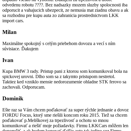
odvedenu robotu ????. Bez nadsazky mozem sluzby spolocnosti iba
odporucit a vahajucich ubezpecit, ze nemusia mat ziadnu obavu a ak
sa rozhodnu pre kupu auta zo zahranicia prostrednictvom LKK
import cars.
Milan
Maximálne spokojný s celým priebehom dovozu a vecí s ním
súvisiace. Ďakujem
Ivan
Kupa BMW 3 rady. Pristup pani z ktorou som komunikoval bola na
spickovej urovni. Dlho som sa z takymto pristupom nestretol.
Taktiez ked vzniklo mensie nedorozumenie ohladne STK ferovo sa
zachovali. Odporucam.
Dominik
Ešte raz sa Vám chcem poďakovať za super rýchle jednanie a dovoz
FORDU Focus, ktorý sme riešili koncom roku 2015. Tiež sa chcem
poďakovať p.Meliškovej za trpezlivosť a ochotu so mnou
komunikovať a riešiť moje požiadavky. Firmu LKKCars môžem len
doporučiť, a ak budem kupovať ďalšie auto tak jedine cez Firmu