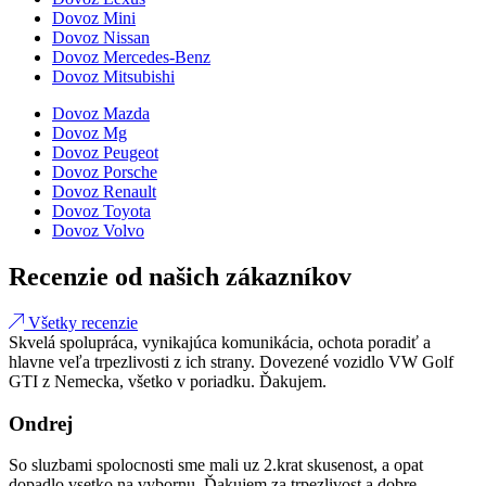
Dovoz Mini
Dovoz Nissan
Dovoz Mercedes-Benz
Dovoz Mitsubishi
Dovoz Mazda
Dovoz Mg
Dovoz Peugeot
Dovoz Porsche
Dovoz Renault
Dovoz Toyota
Dovoz Volvo
Recenzie od našich zákazníkov
Všetky recenzie
Skvelá spolupráca, vynikajúca komunikácia, ochota poradiť a
hlavne veľa trpezlivosti z ich strany. Dovezené vozidlo VW Golf
GTI z Nemecka, všetko v poriadku. Ďakujem.
Ondrej
So sluzbami spolocnosti sme mali uz 2.krat skusenost, a opat
dopadlo vsetko na vybornu. Ďakujem za trpezlivost a dobre