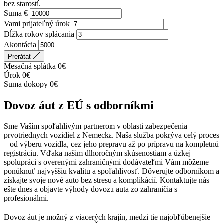
bez starostí.
Suma €
Vami prijateľný úrok
Dĺžka rokov splácania
Akontácia
Prerátať
Mesačná splátka
0
€
Úrok
0
€
Suma dokopy
0
€
Dovoz áut z EÚ s odborníkmi
Sme Vaším spoľahlivým partnerom v oblasti zabezpečenia
prvotriednych vozidiel z Nemecka. Naša služba pokrýva celý proces
– od výberu vozidla, cez jeho prepravu až po prípravu na kompletnú
registráciu. Vďaka našim dlhoročným skúsenostiam a úzkej
spolupráci s overenými zahraničnými dodávateľmi Vám môžeme
ponúknuť najvyššiu kvalitu a spoľahlivosť. Dôverujte odborníkom a
získajte svoje nové auto bez stresu a komplikácií. Kontaktujte nás
ešte dnes a objavte výhody dovozu auta zo zahraničia s
profesionálmi.
Dovoz áut je možný z viacerých krajín, medzi tie najobľúbenejšie