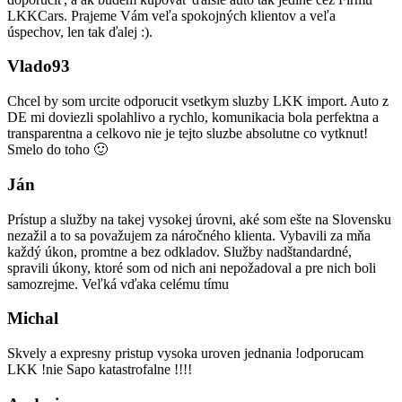
LKKCars. Prajeme Vám veľa spokojných klientov a veľa
úspechov, len tak ďalej :).
Vlado93
Chcel by som urcite odporucit vsetkym sluzby LKK import. Auto z
DE mi doviezli spolahlivo a rychlo, komunikacia bola perfektna a
transparentna a celkovo nie je tejto sluzbe absolutne co vytknut!
Smelo do toho 🙂
Ján
Prístup a služby na takej vysokej úrovni, aké som ešte na Slovensku
nezažil a to sa považujem za náročného klienta. Vybavili za mňa
každý úkon, promtne a bez odkladov. Služby nadštandardné,
spravili úkony, ktoré som od nich ani nepožadoval a pre nich boli
samozrejme. Veľká vďaka celému tímu
Michal
Skvely a expresny pristup vysoka uroven jednania !odporucam
LKK !nie Sapo katastrofalne !!!!