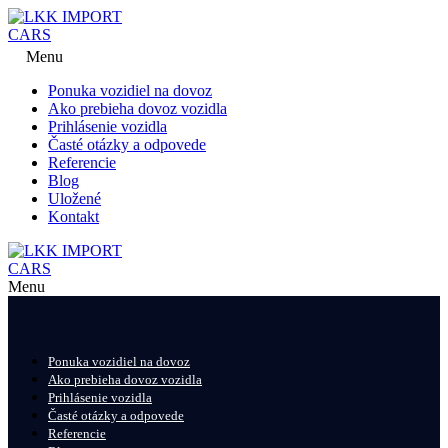
Menu
Ponuka vozidiel na dovoz
Ako prebieha dovoz vozidla
Prihlásenie vozidla
Časté otázky a odpovede
Referencie
Blog
Uložené
Kontakt
Menu
Ponuka vozidiel na dovoz
Ako prebieha dovoz vozidla
Prihlásenie vozidla
Časté otázky a odpovede
Referencie