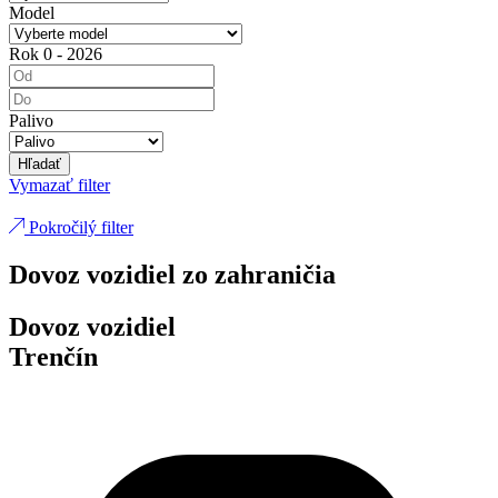
Model
Rok
0
-
2026
Palivo
Hľadať
Vymazať filter
Pokročilý filter
Dovoz vozidiel zo zahraničia
Dovoz vozidiel
Trenčín