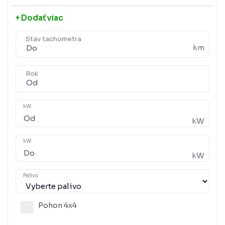
+ Dodať viac
Stav tachometra
km
Rok
kW
kW
kW
kW
Palivo
Pohon 4x4