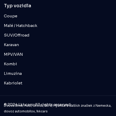
Typ vozidla
Coupe
Malé / Hatchback
SUV/Offroad
Karavan
MPV/VAN
Kombi
Limuzína
Kabriolet
© 2024 Lkkcars. All rights reserved.
Dovoz Bmw, Audi, Škoda, Ford, Hyundai a ďalších značiek z Nemecka,
dovoz automobilov, lkkcars