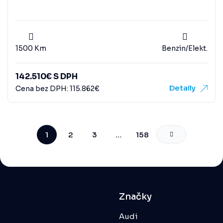
1500 Km
Benzin/Elekt.
142.510
€
S DPH
Detaily
Cena bez DPH:
115.862
€
1
2
3
…
158
Značky
Audi