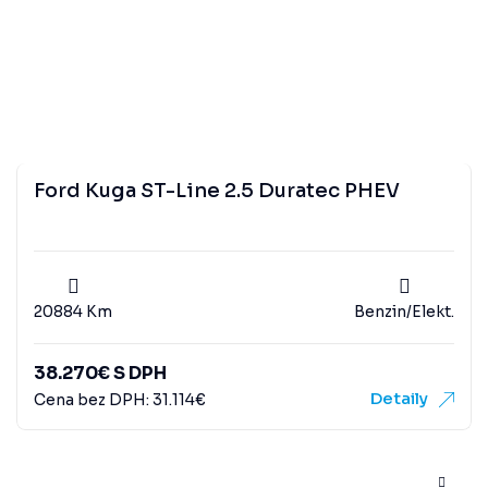
Ford Kuga ST-Line 2.5 Duratec PHEV
20884 Km
Benzin/Elekt.
38.270
€
S DPH
Detaily
Cena bez DPH:
31.114
€