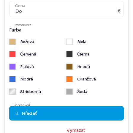
Cena
€
Prevodovka
Farba
Béžová
Biela
Červená
Čierna
Fialová
Hnedá
Modrá
Oranžová
Strieborná
Šedá
Zelená
Zlatá
Počet dverí
Hľadať
Žltá
Metalíza
Vymazať