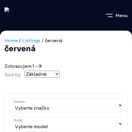
Menu
Home
Listings
červená
červená
Zobrazujem
1
–
9
Sort by
Značka
Model