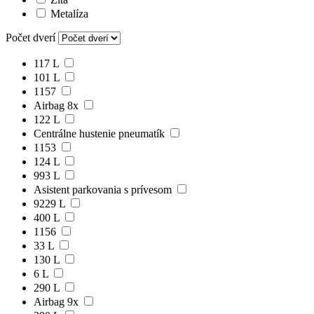
Metalíza
Počet dverí
117 L
101 L
1157
Airbag 8x
122 L
Centrálne hustenie pneumatík
1153
124 L
993 L
Asistent parkovania s prívesom
9229 L
400 L
1156
33 L
130 L
6 L
290 L
Airbag 9x