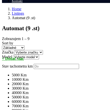
Kontakt
Home
Listings
Automat (9 .st)
Automat (9 .st)
Zobrazujem
1
–
9
Sort by
Značka
Model
+ Dodať viac
Stav tachometra
km
5000 Km
10000 Km
20000 Km
30000 Km
40000 Km
50000 Km
60000 Km
70000 Km