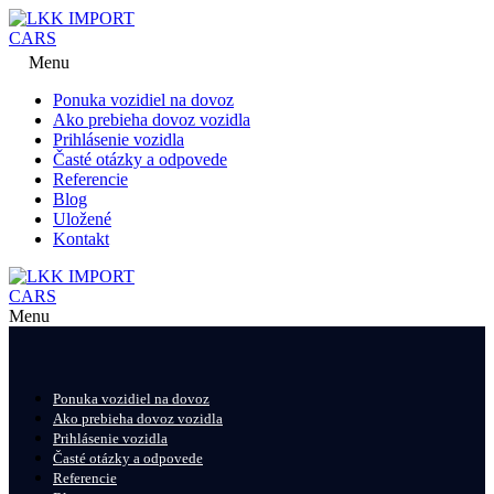
Menu
Ponuka vozidiel na dovoz
Ako prebieha dovoz vozidla
Prihlásenie vozidla
Časté otázky a odpovede
Referencie
Blog
Uložené
Kontakt
Menu
Ponuka vozidiel na dovoz
Ako prebieha dovoz vozidla
Prihlásenie vozidla
Časté otázky a odpovede
Referencie