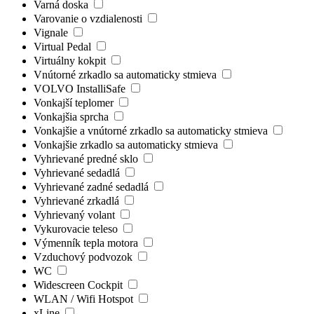
Varná doska
Varovanie o vzdialenosti
Vignale
Virtual Pedal
Virtuálny kokpit
Vnútorné zrkadlo sa automaticky stmieva
VOLVO InstalliSafe
Vonkajší teplomer
Vonkajšia sprcha
Vonkajšie a vnútorné zrkadlo sa automaticky stmieva
Vonkajšie zrkadlo sa automaticky stmieva
Vyhrievané predné sklo
Vyhrievané sedadlá
Vyhrievané zadné sedadlá
Vyhrievané zrkadlá
Vyhrievaný volant
Vykurovacie teleso
Výmenník tepla motora
Vzduchový podvozok
WC
Widescreen Cockpit
WLAN / Wifi Hotspot
xLine