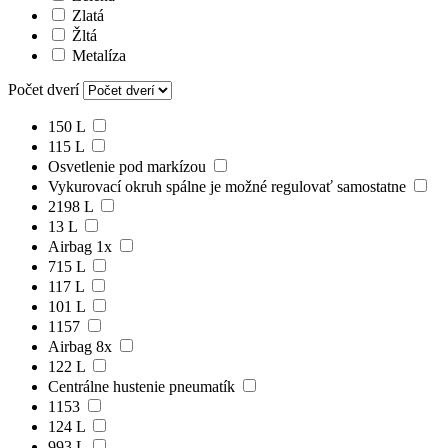
Zlatá
Žltá
Metalíza
Počet dverí
150 L
115 L
Osvetlenie pod markízou
Vykurovací okruh spálne je možné regulovať samostatne
2198 L
13 L
Airbag 1x
715 L
117 L
101 L
1157
Airbag 8x
122 L
Centrálne hustenie pneumatík
1153
124 L
993 L