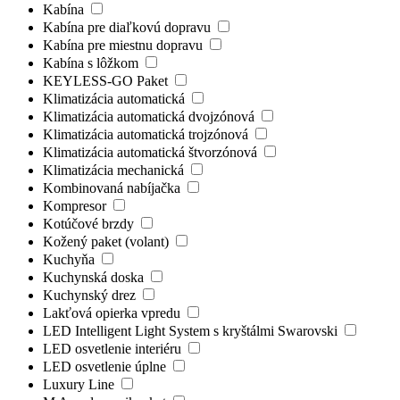
Kabína
Kabína pre diaľkovú dopravu
Kabína pre miestnu dopravu
Kabína s lôžkom
KEYLESS-GO Paket
Klimatizácia automatická
Klimatizácia automatická dvojzónová
Klimatizácia automatická trojzónová
Klimatizácia automatická štvorzónová
Klimatizácia mechanická
Kombinovaná nabíjačka
Kompresor
Kotúčové brzdy
Kožený paket (volant)
Kuchyňa
Kuchynská doska
Kuchynský drez
Lakťová opierka vpredu
LED Intelligent Light System s kryštálmi Swarovski
LED osvetlenie interiéru
LED osvetlenie úplne
Luxury Line