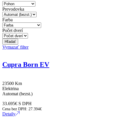
Prevodovka
Farba
Počet dverí
Hľadať
Vymazať filter
Cupra Born EV
23500 Km
Elektrina
Automat (bezst.)
33.695
€
S DPH
Cena bez DPH:
27.394
€
Detaily