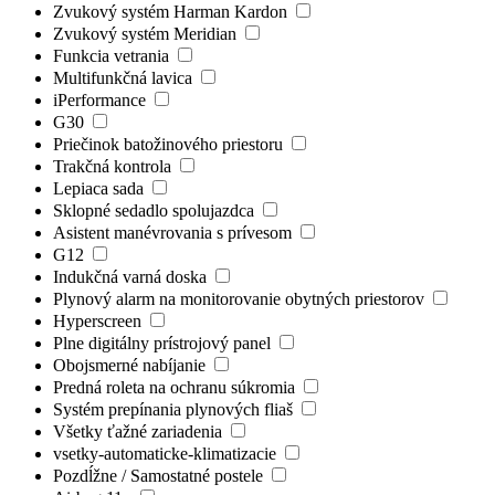
Zvukový systém Harman Kardon
Zvukový systém Meridian
Funkcia vetrania
Multifunkčná lavica
iPerformance
G30
Priečinok batožinového priestoru
Trakčná kontrola
Lepiaca sada
Sklopné sedadlo spolujazdca
Asistent manévrovania s prívesom
G12
Indukčná varná doska
Plynový alarm na monitorovanie obytných priestorov
Hyperscreen
Plne digitálny prístrojový panel
Obojsmerné nabíjanie
Predná roleta na ochranu súkromia
Systém prepínania plynových fliaš
Všetky ťažné zariadenia
vsetky-automaticke-klimatizacie
Pozdĺžne / Samostatné postele