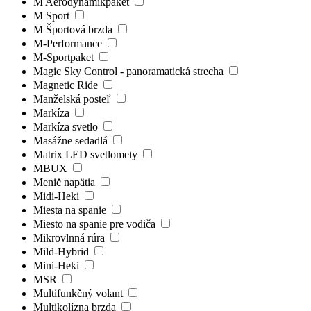
M Aerodynamikpaket
M Sport
M Športová brzda
M-Performance
M-Sportpaket
Magic Sky Control - panoramatická strecha
Magnetic Ride
Manželská posteľ
Markíza
Markíza svetlo
Masážne sedadlá
Matrix LED svetlomety
MBUX
Menič napätia
Midi-Heki
Miesta na spanie
Miesto na spanie pre vodiča
Mikrovlnná rúra
Mild-Hybrid
Mini-Heki
MSR
Multifunkčný volant
Multikolízna brzda