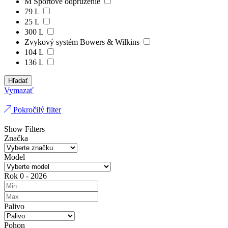
M Športové odpruženie
79 L
25 L
300 L
Zvykový systém Bowers & Wilkins
104 L
136 L
Hľadať
Vymazať
Pokročilý filter
Show Filters
Značka
Model
Rok
0
-
2026
Palivo
Pohon