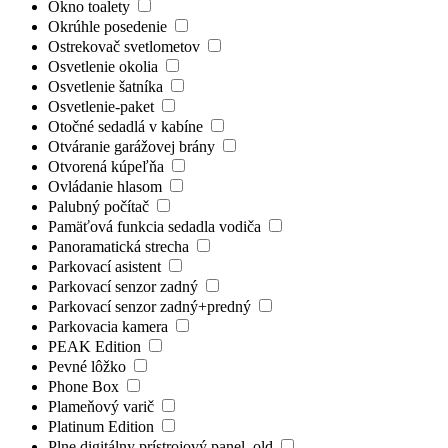
Okno toalety
Okrúhle posedenie
Ostrekovač svetlometov
Osvetlenie okolia
Osvetlenie šatníka
Osvetlenie-paket
Otočné sedadlá v kabíne
Otváranie garážovej brány
Otvorená kúpeľňa
Ovládanie hlasom
Palubný počítač
Pamäťová funkcia sedadla vodiča
Panoramatická strecha
Parkovací asistent
Parkovací senzor zadný
Parkovací senzor zadný+predný
Parkovacia kamera
PEAK Edition
Pevné lôžko
Phone Box
Plameňový varič
Platinum Edition
Plne digitálny prístrojový panel_old