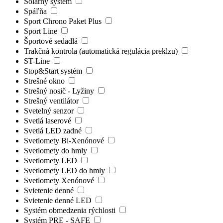
Solárny systém
Spáľňa
Sport Chrono Paket Plus
Sport Line
Športové sedadlá
Trakčná kontrola (automatická regulácia preklzu)
ST-Line
Stop&Start systém
Strešné okno
Strešný nosič - Lyžiny
Strešný ventilátor
Svetelný senzor
Svetlá laserové
Svetlá LED zadné
Svetlomety Bi-Xenónové
Svetlomety do hmly
Svetlomety LED
Svetlomety LED do hmly
Svetlomety Xenónové
Svietenie denné
Svietenie denné LED
Systém obmedzenia rýchlosti
Systém PRE - SAFE