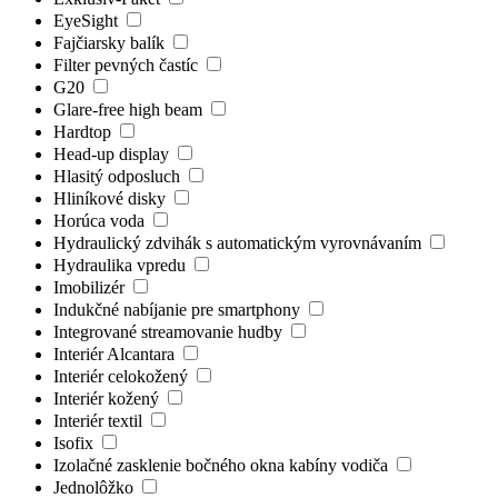
EyeSight
Fajčiarsky balík
Filter pevných častíc
G20
Glare-free high beam
Hardtop
Head-up display
Hlasitý odposluch
Hliníkové disky
Horúca voda
Hydraulický zdvihák s automatickým vyrovnávaním
Hydraulika vpredu
Imobilizér
Indukčné nabíjanie pre smartphony
Integrované streamovanie hudby
Interiér Alcantara
Interiér celokožený
Interiér kožený
Interiér textil
Isofix
Izolačné zasklenie bočného okna kabíny vodiča
Jednolôžko