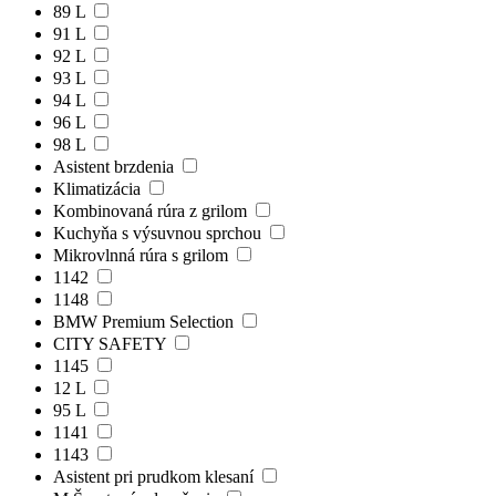
89 L
91 L
92 L
93 L
94 L
96 L
98 L
Asistent brzdenia
Klimatizácia
Kombinovaná rúra z grilom
Kuchyňa s výsuvnou sprchou
Mikrovlnná rúra s grilom
1142
1148
BMW Premium Selection
CITY SAFETY
1145
12 L
95 L
1141
1143
Asistent pri prudkom klesaní