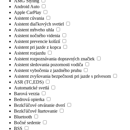
AMG Styling
Android Auto
Apple CarPlay
Asistent cúvania
Asistent diaľkových svetiel
Asistent mŕtveho uhla
Asistent nočného videnia
Asistent prevencie kolízií
Asistent pri jazde z kopca
Asistent rozjazdu
Asistent rozpoznávania dopravných značiek
Asistent sledovania pozornosti vodiča
Asistent vybočenia z jazdného pruhu
Asistent zvyšovania bezpečnosti pri jazde s prívesom
ASR (TC,EDS)
Automatické svetlá
Barová verzia
Bedrová opierka
Bezkľúčové otváranie dverí
Bezkľúčové štartovanie
Bluetooth
Bočné sedenie
BSS