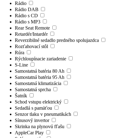
Rádio
Rádio DAB
Rádio s CD
Rádio s MP3
Rear Seat Remote
Retardér/Intardér
Reverzibilné sedadlo predného spolujazdca
Rozťahovací stôl
Rúra
Rýchloupínacie zariadenie
S-Line
Samostatná batéria 80 Ah
Samostatná batéria 95 Ah
Samostatná klimatizácia
Samostatná sprcha
Šatník
Schod vstupu elektrický
Sedadlá s pamäťou
Senzor tlaku v pneumatikách
Sínusový invertor
Skrinka na plynovú fľašu
AppleCar Play