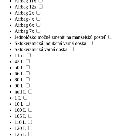
Airbag 11x
Airbag 12x
Airbag 2x
Airbag 4x
Airbag 6x
Airbag 7x
Jednolôžko možné zmeniť na manželskú posteľ
Sklokeramická indukčná varná doska
Sklokeramická varná doska
1151
42 L
50 L
66 L
80 L
90 L
null L
1 L
10 L
100 L
105 L
110 L
120 L
125 L