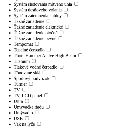
Systém sledovania mŕtveho uhla
Systém tiesňového volania
Systém zatemnenia kabíny
Ťažné zariadenie
Ťažné zariadenie elektrické
Ťažné zariadenie otočné
Ťažné zariadenie pevné
Tempomat
Tepelné čerpadlo
Thors Hammer Active High Beam
Titanium
Tlakové vodné čerpadlo
Tónované sklá
Športový podvozok
Turnier
TV
TV, LCD panel
Ultra
Umývačka riadu
Umývadlo
USB
Vak na lyže