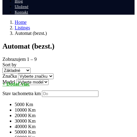
Blog
Uložené
Kontakt
Home
Listings
Automat (bezst.)
Automat (bezst.)
Zobrazujem
1
–
9
Sort by
Značka
Model
+ Dodať viac
Stav tachometra
km
5000 Km
10000 Km
20000 Km
30000 Km
40000 Km
50000 Km