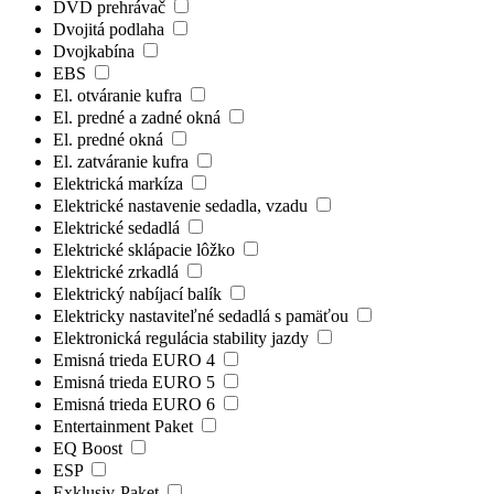
DVD prehrávač
Dvojitá podlaha
Dvojkabína
EBS
El. otváranie kufra
El. predné a zadné okná
El. predné okná
El. zatváranie kufra
Elektrická markíza
Elektrické nastavenie sedadla, vzadu
Elektrické sedadlá
Elektrické sklápacie lôžko
Elektrické zrkadlá
Elektrický nabíjací balík
Elektricky nastaviteľné sedadlá s pamäťou
Elektronická regulácia stability jazdy
Emisná trieda EURO 4
Emisná trieda EURO 5
Emisná trieda EURO 6
Entertainment Paket
EQ Boost
ESP
Exklusiv-Paket