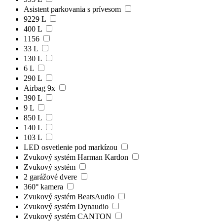
Asistent parkovania s prívesom
9229 L
400 L
1156
33 L
130 L
6 L
290 L
Airbag 9x
390 L
9 L
850 L
140 L
103 L
LED osvetlenie pod markízou
Zvukový systém Harman Kardon
Zvukový systém
2 garážové dvere
360° kamera
Zvukový systém BeatsAudio
Zvukový systém Dynaudio
Zvukový systém CANTON