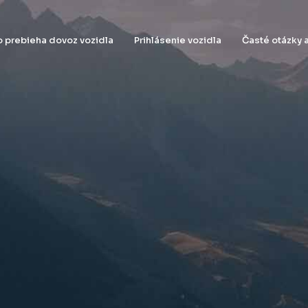
 prebieha dovoz vozidla
Prihlásenie vozidla
Časté otázky