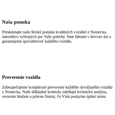
Naša ponuka
Preskúmajte našu širokú ponuku kvalitných vozidiel z Nemecka,
starostlivo vybraných pre Vaše potreby. Sme lídrami v dovoze áut a
garantujeme spoľahlivosť každého vozidla.
Preverenie vozidla
Zabezpečujeme komplexné preverenie každého dovážaného vozidla
z Nemecka. Naše dôkladné kontroly zahŕňajú technickú analýzu,
overenie histórie a právne čistoty, čo Vám poskytne úplnú istotu.