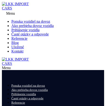
Menu
Ponuka vozidiel na dovoz
Ako prebieha dovoz vozidla
Prihlásenie vozidla
Časté otázky a odpovede
Referencie
Blog
Uložené
Kontakt
Menu
Ponuka vozidiel na dovoz
Ako prebieha dovoz vozidla
Prihlásenie vozidla
Časté otázky a odpovede
Referencie