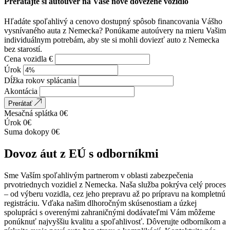
Prerátajte si autoúver na Vaše nové dovezené vozidlo
Hľadáte spoľahlivý a cenovo dostupný spôsob financovania Vášho
vysnívaného auta z Nemecka? Ponúkame autoúvery na mieru Vašim
individuálnym potrebám, aby ste si mohli doviezť auto z Nemecka
bez starostí.
Cena vozidla €
Úrok
Dĺžka rokov splácania
Akontácia
Prerátať
Mesačná splátka
0
€
Úrok
0
€
Suma dokopy
0
€
Dovoz áut z EÚ s odborníkmi
Sme Vaším spoľahlivým partnerom v oblasti zabezpečenia
prvotriednych vozidiel z Nemecka. Naša služba pokrýva celý proces
– od výberu vozidla, cez jeho prepravu až po prípravu na kompletnú
registráciu. Vďaka našim dlhoročným skúsenostiam a úzkej
spolupráci s overenými zahraničnými dodávateľmi Vám môžeme
ponúknuť najvyššiu kvalitu a spoľahlivosť. Dôverujte odborníkom a