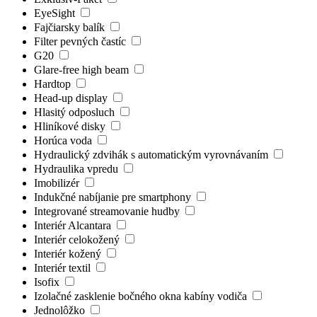
EyeSight
Fajčiarsky balík
Filter pevných častíc
G20
Glare-free high beam
Hardtop
Head-up display
Hlasitý odposluch
Hliníkové disky
Horúca voda
Hydraulický zdvihák s automatickým vyrovnávaním
Hydraulika vpredu
Imobilizér
Indukčné nabíjanie pre smartphony
Integrované streamovanie hudby
Interiér Alcantara
Interiér celokožený
Interiér kožený
Interiér textil
Isofix
Izolačné zasklenie bočného okna kabíny vodiča
Jednolôžko