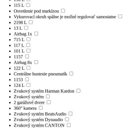
115 L
Osvetlenie pod markízou
Vykurovací okruh spálne je možné regulovať samostatne
2198 L
13 L
Airbag 1x
715 L
117 L
101 L
1157
Airbag 8x
122 L
Centrálne hustenie pneumatík
1153
124 L
Zvukový systém Harman Kardon
Zvukový systém
2 garážové dvere
360° kamera
Zvukový systém BeatsAudio
Zvukový systém Dynaudio
Zvukový systém CANTON