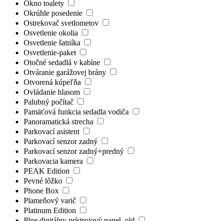
Okno toalety
Okrúhle posedenie
Ostrekovač svetlometov
Osvetlenie okolia
Osvetlenie šatníka
Osvetlenie-paket
Otočné sedadlá v kabíne
Otváranie garážovej brány
Otvorená kúpeľňa
Ovládanie hlasom
Palubný počítač
Pamäťová funkcia sedadla vodiča
Panoramatická strecha
Parkovací asistent
Parkovací senzor zadný
Parkovací senzor zadný+predný
Parkovacia kamera
PEAK Edition
Pevné lôžko
Phone Box
Plameňový varič
Platinum Edition
Plne digitálny prístrojový panel_old