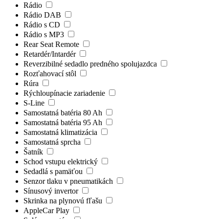
Rádio
Rádio DAB
Rádio s CD
Rádio s MP3
Rear Seat Remote
Retardér/Intardér
Reverzibilné sedadlo predného spolujazdca
Rozťahovací stôl
Rúra
Rýchloupínacie zariadenie
S-Line
Samostatná batéria 80 Ah
Samostatná batéria 95 Ah
Samostatná klimatizácia
Samostatná sprcha
Šatník
Schod vstupu elektrický
Sedadlá s pamäťou
Senzor tlaku v pneumatikách
Sínusový invertor
Skrinka na plynovú fľašu
AppleCar Play