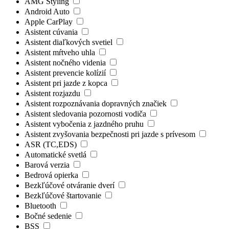
AMG Styling
Android Auto
Apple CarPlay
Asistent cúvania
Asistent diaľkových svetiel
Asistent mŕtveho uhla
Asistent nočného videnia
Asistent prevencie kolízií
Asistent pri jazde z kopca
Asistent rozjazdu
Asistent rozpoznávania dopravných značiek
Asistent sledovania pozornosti vodiča
Asistent vybočenia z jazdného pruhu
Asistent zvyšovania bezpečnosti pri jazde s prívesom
ASR (TC,EDS)
Automatické svetlá
Barová verzia
Bedrová opierka
Bezkľúčové otváranie dverí
Bezkľúčové štartovanie
Bluetooth
Bočné sedenie
BSS