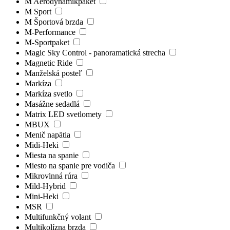
M Aerodynamikpaket
M Sport
M Športová brzda
M-Performance
M-Sportpaket
Magic Sky Control - panoramatická strecha
Magnetic Ride
Manželská posteľ
Markíza
Markíza svetlo
Masážne sedadlá
Matrix LED svetlomety
MBUX
Menič napätia
Midi-Heki
Miesta na spanie
Miesto na spanie pre vodiča
Mikrovlnná rúra
Mild-Hybrid
Mini-Heki
MSR
Multifunkčný volant
Multikolízna brzda