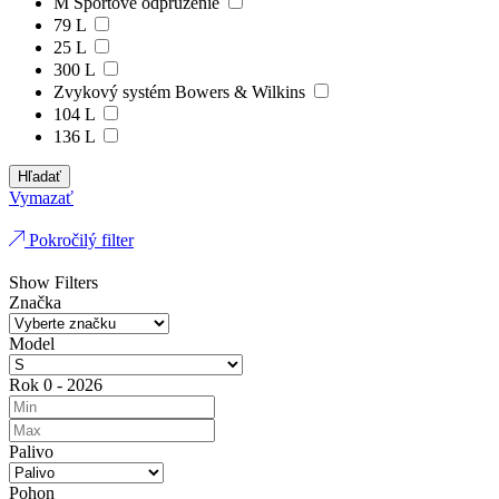
M Športové odpruženie
79 L
25 L
300 L
Zvykový systém Bowers & Wilkins
104 L
136 L
Hľadať
Vymazať
Pokročilý filter
Show Filters
Značka
Model
Rok
0
-
2026
Palivo
Pohon