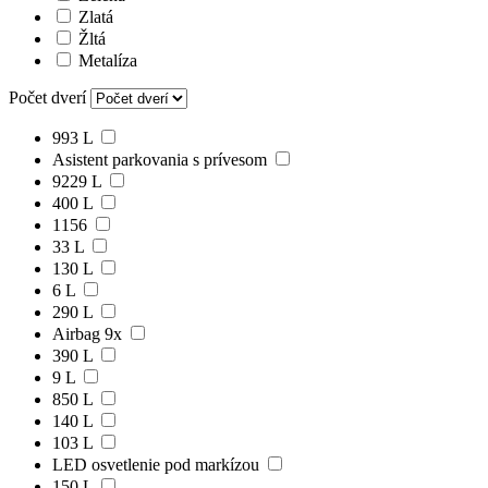
Zlatá
Žltá
Metalíza
Počet dverí
993 L
Asistent parkovania s prívesom
9229 L
400 L
1156
33 L
130 L
6 L
290 L
Airbag 9x
390 L
9 L
850 L
140 L
103 L
LED osvetlenie pod markízou
150 L