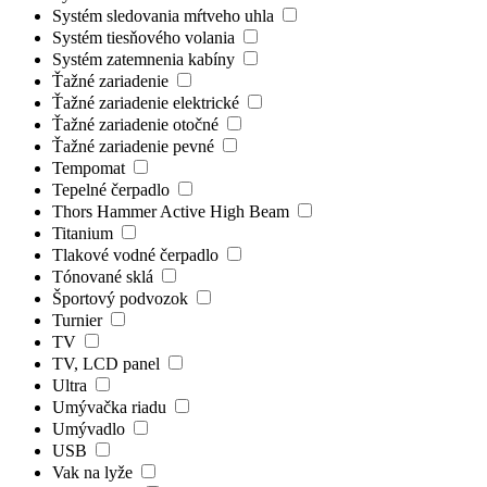
Systém sledovania mŕtveho uhla
Systém tiesňového volania
Systém zatemnenia kabíny
Ťažné zariadenie
Ťažné zariadenie elektrické
Ťažné zariadenie otočné
Ťažné zariadenie pevné
Tempomat
Tepelné čerpadlo
Thors Hammer Active High Beam
Titanium
Tlakové vodné čerpadlo
Tónované sklá
Športový podvozok
Turnier
TV
TV, LCD panel
Ultra
Umývačka riadu
Umývadlo
USB
Vak na lyže