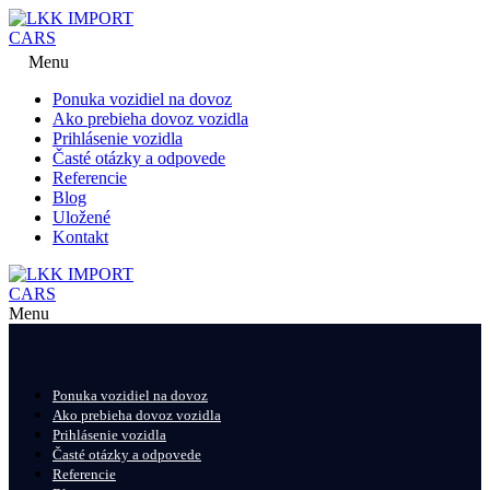
Menu
Ponuka vozidiel na dovoz
Ako prebieha dovoz vozidla
Prihlásenie vozidla
Časté otázky a odpovede
Referencie
Blog
Uložené
Kontakt
Menu
Ponuka vozidiel na dovoz
Ako prebieha dovoz vozidla
Prihlásenie vozidla
Časté otázky a odpovede
Referencie