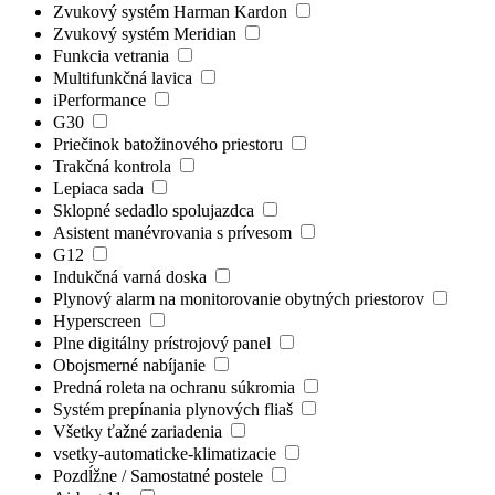
Zvukový systém Harman Kardon
Zvukový systém Meridian
Funkcia vetrania
Multifunkčná lavica
iPerformance
G30
Priečinok batožinového priestoru
Trakčná kontrola
Lepiaca sada
Sklopné sedadlo spolujazdca
Asistent manévrovania s prívesom
G12
Indukčná varná doska
Plynový alarm na monitorovanie obytných priestorov
Hyperscreen
Plne digitálny prístrojový panel
Obojsmerné nabíjanie
Predná roleta na ochranu súkromia
Systém prepínania plynových fliaš
Všetky ťažné zariadenia
vsetky-automaticke-klimatizacie
Pozdĺžne / Samostatné postele