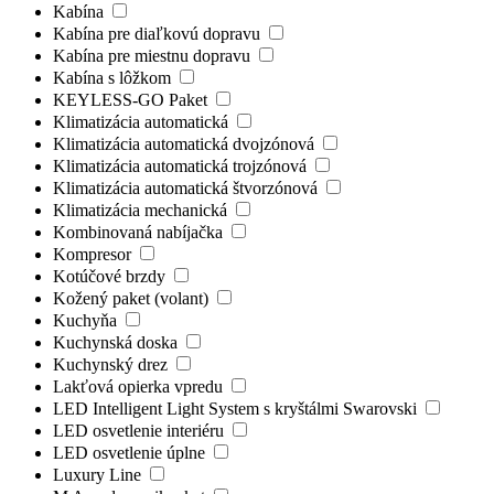
Kabína
Kabína pre diaľkovú dopravu
Kabína pre miestnu dopravu
Kabína s lôžkom
KEYLESS-GO Paket
Klimatizácia automatická
Klimatizácia automatická dvojzónová
Klimatizácia automatická trojzónová
Klimatizácia automatická štvorzónová
Klimatizácia mechanická
Kombinovaná nabíjačka
Kompresor
Kotúčové brzdy
Kožený paket (volant)
Kuchyňa
Kuchynská doska
Kuchynský drez
Lakťová opierka vpredu
LED Intelligent Light System s kryštálmi Swarovski
LED osvetlenie interiéru
LED osvetlenie úplne
Luxury Line