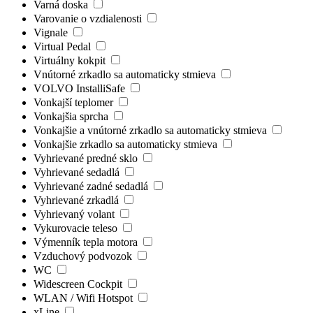
Varná doska
Varovanie o vzdialenosti
Vignale
Virtual Pedal
Virtuálny kokpit
Vnútorné zrkadlo sa automaticky stmieva
VOLVO InstalliSafe
Vonkajší teplomer
Vonkajšia sprcha
Vonkajšie a vnútorné zrkadlo sa automaticky stmieva
Vonkajšie zrkadlo sa automaticky stmieva
Vyhrievané predné sklo
Vyhrievané sedadlá
Vyhrievané zadné sedadlá
Vyhrievané zrkadlá
Vyhrievaný volant
Vykurovacie teleso
Výmenník tepla motora
Vzduchový podvozok
WC
Widescreen Cockpit
WLAN / Wifi Hotspot
xLine