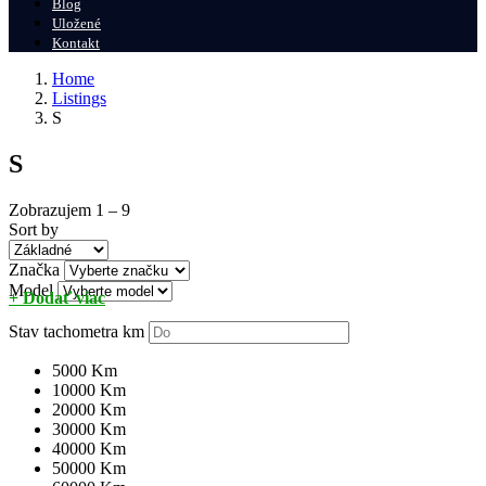
Blog
Uložené
Kontakt
Home
Listings
S
S
Zobrazujem
1
–
9
Sort by
Značka
Model
+ Dodať viac
Stav tachometra
km
5000 Km
10000 Km
20000 Km
30000 Km
40000 Km
50000 Km