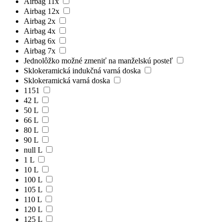
Airbag 11x
Airbag 12x
Airbag 2x
Airbag 4x
Airbag 6x
Airbag 7x
Jednolôžko možné zmeniť na manželskú posteľ
Sklokeramická indukčná varná doska
Sklokeramická varná doska
1151
42 L
50 L
66 L
80 L
90 L
null L
1 L
10 L
100 L
105 L
110 L
120 L
125 L