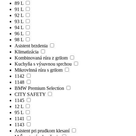
89 L
91 L
92 L
93 L
94 L
96 L
98 L
Asistent brzdenia
Klimatizácia
Kombinovaná rúra z grilom
Kuchyňa s výsuvnou sprchou
Mikrovlnná rúra s grilom
1142
1148
BMW Premium Selection
CITY SAFETY
1145
12 L
95 L
1141
1143
Asistent pri prudkom klesaní