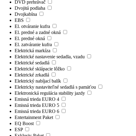
DVD prehrávač
Dvojitá podlaha
Dvojkabína
EBS
El. otváranie kufra
El. predné a zadné okná
El. predné okná
El. zatváranie kufra
Elektrická markíza
Elektrické nastavenie sedadla, vzadu
Elektrické sedadlá
Elektrické sklápacie lôžko
Elektrické zrkadlá
Elektrický nabíjací balík
Elektricky nastaviteľné sedadlá s pamäťou
Elektronická regulácia stability jazdy
Emisná trieda EURO 4
Emisná trieda EURO 5
Emisná trieda EURO 6
Entertainment Paket
EQ Boost
ESP
Exklusiv-Paket