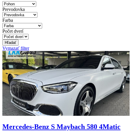
Prevodovka
Farba
Počet dverí
Hľadať
Vymazať filter
Mercedes-Benz S Maybach 580 4Matic