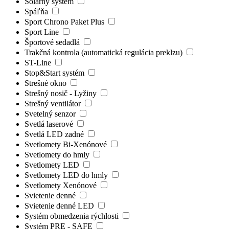
Solárny systém
Spáľňa
Sport Chrono Paket Plus
Sport Line
Športové sedadlá
Trakčná kontrola (automatická regulácia preklzu)
ST-Line
Stop&Start systém
Strešné okno
Strešný nosič - Lyžiny
Strešný ventilátor
Svetelný senzor
Svetlá laserové
Svetlá LED zadné
Svetlomety Bi-Xenónové
Svetlomety do hmly
Svetlomety LED
Svetlomety LED do hmly
Svetlomety Xenónové
Svietenie denné
Svietenie denné LED
Systém obmedzenia rýchlosti
Systém PRE - SAFE